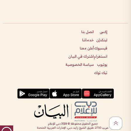
إكس
اتصل بنا
لينكدإن
خدماتنا
فيسبوك
أعلن معنا
انستغرام
اشترك في البيان
يوتيوب
سياسة الخصوصية
تيك توك
جميع الحقوق محفوظة ©
2026
دبي للإعلام
ص.ب 2710، طريق الشيخ زايد، دبي، الإمارات العربية المتحدة