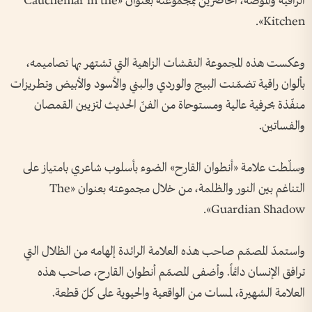
الراقية والموضة، الحاضرين بمجموعته بعنوان «Cauchemar in the
Kitchen».
وعكست هذه المجموعة النقشات الزاهية التي تشتهر بها تصاميمه،
بألوان راقية تضمّنت البيج والوردي والبني والأسود والأبيض وتطريزات
منفّذة بحرفية عالية ومستوحاة من الفنّ الحديث لتزيين القمصان
والفساتين.
وسلّطت علامة «أنطوان القارح» الضوء بأسلوب شاعري بامتياز على
التناغم بين النور والظلمة، من خلال مجموعته بعنوان «The
Guardian Shadow».
واستمدّ المصمّم صاحب هذه العلامة الرائدة إلهامه من الظلال التي
ترافق الإنسان دائماً. وأضفى المصمّم أنطوان القارح، صاحب هذه
العلامة الشهيرة، لمسات من الواقعية والحيوية على كلّ قطعة.