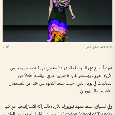
البيان
من عروض اليوم الثاني
شهد أسبوع دبي للموضة، الذي ينظمه حي دبي للتصميم ومجلس
الأزياء العربي، ويستمر لغاية 6 فبراير الجاري، برنامجاً حافلاً من
الفعاليات في يومه الثاني، حيث سلّط الضوء على نخبة من المصممين
الناشئين والمشهورين.
وفي السياق، سلّط معهد نيويورك للأزياء بالشراكة الاستراتيجية مع كلية
«London School of Trends» الضوء على الجيل الجديد من المواهب