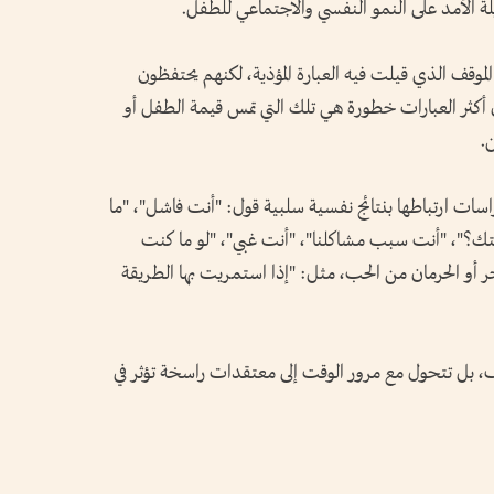
يلة الأمد على النمو النفسي والاجتماعي للطفل.
 الموقف الذي قيلت فيه العبارة المؤذية، لكنهم يحتفظون
أن أكثر العبارات خطورة هي تلك التي تمس قيمة الطفل أو
.
دراسات ارتباطها بنتائج نفسية سلبية قول: "أنت فاشل"، "ما
تك؟"، "أنت سبب مشاكلنا"، "أنت غبي"، "لو ما كنت
ر أو الحرمان من الحب، مثل: "إذا استمريت بها الطريقة
قف، بل تتحول مع مرور الوقت إلى معتقدات راسخة تؤثر في