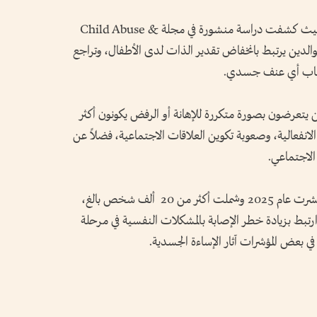
وتدعم الدراسات العلمية هذه التحذيرات، حيث كشفت دراسة منشورة في مجلة Child Abuse &
من الوالدين يرتبط بانخفاض تقدير الذات لدى الأطفال، وتراجع
غياب أي عنف جسدي.
 يتعرضون بصورة متكررة للإهانة أو الرفض يكونون أكثر
انفعالية، وصعوبة تكوين العلاقات الاجتماعية، فضلاً عن
الاجتماعي.
وفي واحدة من أكبر الدراسات الحديثة، والتي نُشرت عام 2025 وشملت أكثر من 20 ألف شخص بالغ،
ارتبط بزيادة خطر الإصابة بالمشكلات النفسية في مرحلة