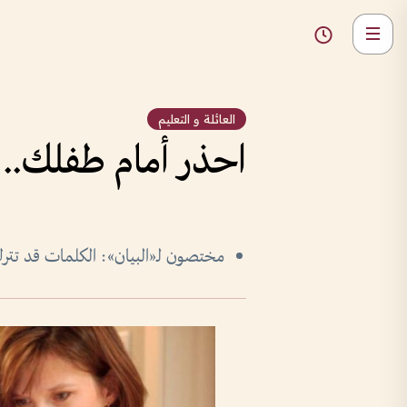
العائلة و التعليم
احذر أمام طفلك.. 
مختصون لـ«البيان»: الكلمات قد تترك ن