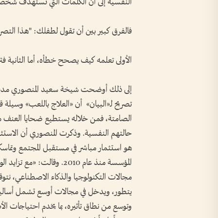
النفسية إلى أن الكلمات التي تستهدف شخصية 
فالفرق كبير بين أن تقول لطفلك: "هذا التص
الأولى تعلمه كيف يصحح خطأه، أما الثانية فتزر
إلى ذلك أوضحت شيخة سعيد المنصوري مدير عام
تصريح لـ«البيان» أن «العلاج باللعب» وسيلة قا
الصامتة، فمن خلاله يستطيع ضحايا العنف من 
حالتهم النفسية. وذكرت المنصوري أن الاستثم
هو استثمار مباشر في مستقبل المجتمع وتماسكه
المؤسسة منذ عام 2010. وقال
مجالات التكنولوجيا والذكاء الاصطناعي، نتوقع
يتطور، ويدخل في مجالات أوسع تشمل أساليب 
وتوسع من نطاق تأثيره، بما يخدم احتياجات ال