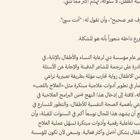
الطفل، لا سلوكه، تهدم أكثر مما تبني.
رف غير صحيح"، وأن تقول له: "أنت سيئ".
ع داخله شعوراً بأنه هو المشكلة.
 مؤسسة دبي لرعاية النساء والأطفال بالإنابة، في
درة على ترجمة المشاعر الدفينة والإجابة عن الأسئلة
الاطفال رواية تجارب مؤلمة بطريقة تعبيرية تراعي
ار في تطوير أدوات علاجية مبتكرة مثل «العلاج باللعب»
، لافتة إلى إدخال هذا النهج ضمن البرامج العلاجية في
ت: «مع تزايد الوعي بأهمية الصحة النفسية للأطفال، والتطور المتسارع في
 أن يشهد هذا المجال توسعاً أكبر في السنوات المقبلة، وأن
تفاعلية رقمية وأدوات مبتكرة تسهّل عملية العلاج
أطفال بشكل أشمل وأكثر فعالية. ونسعى لأن تكون المؤسسة