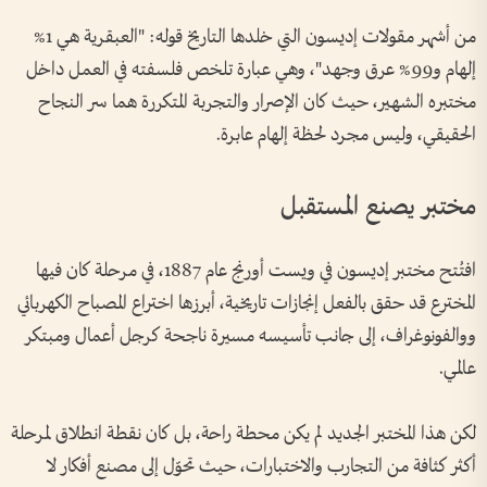
من أشهر مقولات إديسون التي خلدها التاريخ قوله: "العبقرية هي 1%
إلهام و99% عرق وجهد"، وهي عبارة تلخص فلسفته في العمل داخل
مختبره الشهير، حيث كان الإصرار والتجربة المتكررة هما سر النجاح
الحقيقي، وليس مجرد لحظة إلهام عابرة.
مختبر يصنع المستقبل
افتُتح مختبر إديسون في ويست أورنج عام 1887، في مرحلة كان فيها
المخترع قد حقق بالفعل إنجازات تاريخية، أبرزها اختراع المصباح الكهربائي
ووالفونوغراف، إلى جانب تأسيسه مسيرة ناجحة كرجل أعمال ومبتكر
عالمي.
لكن هذا المختبر الجديد لم يكن محطة راحة، بل كان نقطة انطلاق لمرحلة
أكثر كثافة من التجارب والاختبارات، حيث تحوّل إلى مصنع أفكار لا