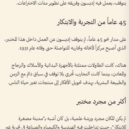
يتوقف، يعمل فيه إديسون وفريقه على تطوير مئات الاختراعات.
45 عاماً من التجربة والابتكار
على مدار نحو 45 عاماً، لم يتوقف إديسون عن العمل داخل هذا المختبر،
الذي أصبح مركزاً لأبحاثه وتجاربـه المتواصلة حتى وفاته عام 1931.
هناك، كانت الطاولات ممتلئة بالأجهزة البدائية والأسلاك والزجاج
والمعادن، بينما كانت التجارب تُجرى بلا توقف في سباق دائم مع الزمن
والطبيعة البشرية، بهدف تحويل الأفكار إلى منتجات تغير حياة الناس.
أكثر من مجرد مختبر
لم يكن المكان مجرد ورشة علمية، بل كان أشبه بـ"مدينة مصغرة
للابتكار"، حيث تداخلت فيه الهندسة والكيمياء والصناعة في تجربة غير