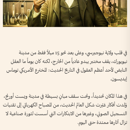
في قلب ولاية نيوجيرسي، وعلى بعد نحو 15 ميلاً فقط من مدينة
نيويورك، يقف مختبر يبدو عادياً من الخارج، لكنه كان يوماً ما العقل
النابض لأحد أعظم العقول في التاريخ الحديث: المخترع الأمريكي توماس
إيديسون.
في هذا المكان تحديداً، وتحت سقف مبانٍ بسيطة في مدينة ويست أورنج،
وُلدت أفكار غيّرت شكل العالم الحديث، من المصباح الكهربائي إلى تقنيات
التسجيل الصوتي، وغيرها من الابتكارات التي أسست لثورة صناعية لا
تزال آثارها ممتدة حتى اليوم.