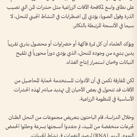
على نطاق واسع لمكافحة الآفات الزراعية مثل حشرات المن التي تصيب
الذرة وفول الصويا، يؤدي إلى اضطرابات في النشاط الجيني للنحل، لا
سيما في الأنسجة المرتبطة بالتكاثر.
ويؤكد العلماء أن كل ثمرة فاكهة أو خضراوات أو محصول بذري تقريباً
يدين بشيء من وجوده للنحل، الذي يؤدي دوراً محورياً في تلقيح
النباتات وضمان استمرار إنتاج الغذاء.
لكن المفارقة تكمن في أن الأدوات المستخدمة لحماية المحاصيل من
الآفات قد تتحول في بعض الأحيان إلى تهديد مباشر لهذه الحشرات
الأساسية في المنظومة الزراعية.
وخلال الدراسة، قام الباحثون بتعريض مجموعات من النحل الطنان
لجرعات منخفضة من المبيد، ثم جمّدوا أنسجتها بسرعة وحللوا الحمض
النووي الريبي (RNA) لرصد التغيرات في نشاط الجينات.