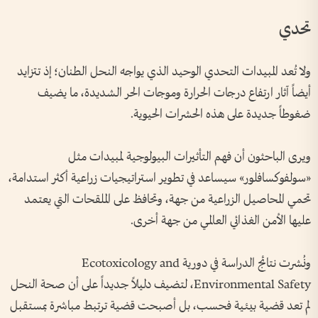
تحدي
ولا تُعد المبيدات التحدي الوحيد الذي يواجه النحل الطنان؛ إذ تتزايد
أيضاً آثار ارتفاع درجات الحرارة وموجات الحر الشديدة، ما يضيف
ضغوطاً جديدة على هذه الحشرات الحيوية.
ويرى الباحثون أن فهم التأثيرات البيولوجية لمبيدات مثل
«سولفوكسافلور» سيساعد في تطوير استراتيجيات زراعية أكثر استدامة،
تحمي المحاصيل الزراعية من جهة، وتحافظ على الملقحات التي يعتمد
عليها الأمن الغذائي العالمي من جهة أخرى.
ونُشرت نتائج الدراسة في دورية Ecotoxicology and
Environmental Safety، لتضيف دليلاً جديداً على أن صحة النحل
لم تعد قضية بيئية فحسب، بل أصبحت قضية ترتبط مباشرة بمستقبل