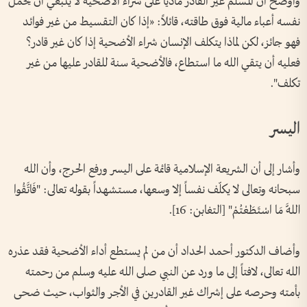
وأوضح أن المسلم غير القادر مادياً على شراء الأضحية لا ينبغي أن يحمّل
نفسه أعباء مالية فوق طاقته، قائلاً: «إذا كان التقسيط من غير فوائد
فهو جائز، لكن لماذا يتكلف الإنسان شراء الأضحية إذا كان غير قادر؟
فعليه أن يتقي الله ما استطاع، فالأضحية سنة للقادر عليها من غير
تكلف".
اليسر
وأشار إلى أن الشريعة الإسلامية قائمة على اليسر ورفع الحرج، وأن الله
سبحانه وتعالى لا يكلّف نفساً إلا وسعها، مستشهداً بقوله تعالى: "فَاتَّقُوا
اللَّهَ مَا اسْتَطَعْتُمْ" [التغابن: 16].
وأضاف الدكتور أحمد الحداد أن من لم يستطع أداء الأضحية فقد عذره
الله تعالى، لافتاً إلى ما ورد عن النبي صلى الله عليه وسلم من رحمته
بأمته وحرصه على إشراك غير القادرين في الأجر والثواب، حيث ضحى