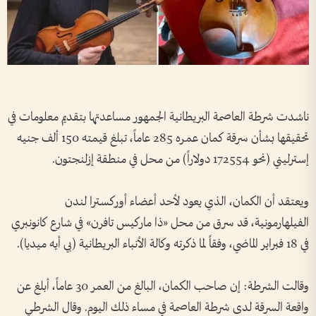
ناشدت شرطة العاصمة البريطانية الجمهور مساعدتها بتقديم معلومات في
تحقيقها بشأن سرقة كمان عمره 285 عاماً، تبلغ قيمته 150 ألف جنيه
إسترليني (نحو 172554 دولاراً) من محل في منطقة إزلنجتون.
ويعتقد أن الكمان، الذي يعود لأحد أعضاء أوركسترا لندن
الفيلهارمونية، قد سرق من محل «ذا ماركيس تافرن» في شارع كانونبري
في 18 فبراير الماضي، وفقاً لما ذكرته وكالة الأنباء البريطانية (بي أيه ميديا).
وقالت الشرطة: إن صاحب الكمان، البالغ من العمر 30 عاماً، أبلغ عن
واقعة السرقة لدى شرطة العاصمة في مساء ذلك اليوم. وقال الشرطي