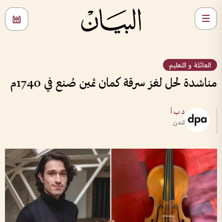
العائلة و التعليم
مناشدة لحل لغز سرقة كمان ثمين صُنع في 1740م
د ب أ
لندن