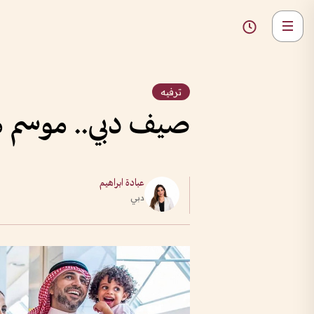
ترفيه
صيف دبي.. موسم م
عبادة ابراهيم
دبي