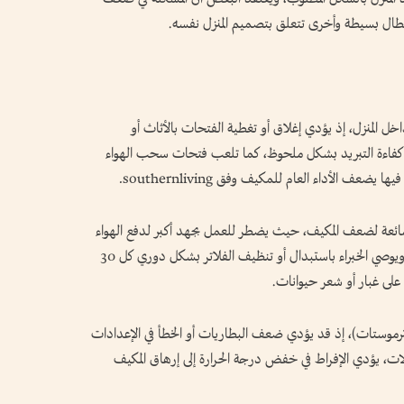
عطال بسيطة وأخرى تتعلق بتصميم المنزل نفسه.
ل المنزل، إذ يؤدي إغلاق أو تغطية الفتحات بالأثاث أو
من كفاءة التبريد بشكل ملحوظ، كما تلعب فتحات سحب الهواء
ضعف الأداء العام للمكيف وفق southernliving.
 الشائعة لضعف المكيف، حيث يضطر للعمل بجهد أكبر لدفع الهواء
عبر فلتر مسدود، ما يقلل من قدرته على التبريد، ويوصي الخبراء باستبدال أو تنظيف الفلاتر بشكل دوري كل 30
(الثرموستات)، إذ قد يؤدي ضعف البطاريات أو الخطأ في الإعدادات
لات، يؤدي الإفراط في خفض درجة الحرارة إلى إرهاق المكيف