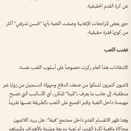
عن كرة القدم الحقيقية.
حتى بعض المراجعات الإيجابية وصفت اللعبة بأنها "تحسن تدريجي" أكثر
من كونها قفزة حقيقية.
غضب اللعب
الانتقادات هذا العام ركزت خصوصاً على أسلوب اللعب نفسه.
لاعبون كثيرون اشتكوا من ضعف الدفاع وسهولة التسجيل من زوايا غير
منطقية، إلى جانب ما يعرف بـ"الميتا" المتكرر، أي الأساليب التي تصبح
مهيمنة داخل اللعبة وتجبر الجميع على اللعب بالطريقة نفسها تقريباً.
وهنا ظهر الانقسام القديم داخل مجتمع "فيفا": هل يريد اللاعبون
محاكاة واقعية لكرة القدم، أم لعبة سريعة ومليئة بالأهداف والمشاهد