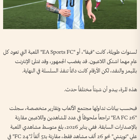
لسنوات طويلة، كانت "فيفا"، أو "EA Sports FC" اللعبة التي تعود كل
عام مهما اشتكى اللاعبون. قد يغضب الجمهور، وقد تمتلئ الإنترنت
بالميمز والنقد، لكن الأرقام كانت دائماً تنقذ السلسلة في النهاية.
هذه المرة، يبدو أن شيئاً مختلفاً حدث.
فبحسب بيانات تداولها مجتمع الألعاب وتقارير متخصصة، سجلت
"EA FC 26" تراجعاً ملحوظاً في عدد المشاهدين واللاعبين مقارنة
بالإصدارات السابقة. ففي يناير 2026، بلغ متوسط مشاهدي اللعبة
على "تويتش" نحو 26 ألف مشاهد فقط، مقارنة بـ51 ألفاً لـ"FC 24" في