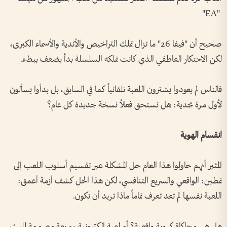
"EA"
صحيح أن "فيفا 26" ما تزال تملك التراخيص والأندية والأسماء الكبرى،
لكن الاحتكار العاطفي الذي كانت تملكه السلسلة بدأ يضعف ببطء.
فالناس لم يعودوا يشترون اللعبة تلقائياً كما في السابق، بل بدأوا يسألون
لأول مرة بجدية: هل تستحق فعلاً نسخة جديدة كل عام؟
انقسام الهوية
المثير أنهم حاولوا هذا العام حل المشكلة عبر تقسيم أسلوب اللعب إلى
نمطين: الواقعي والسريع التنافسي، لكن هذا الحل كشف أزمة أعمق:
اللعبة نفسها لم تعد تعرف تماماً ماذا تريد أن تكون.
هل هي محاكاة كروية واقعية؟ أم لعبة إلكترونية سريعة مصممة للبث