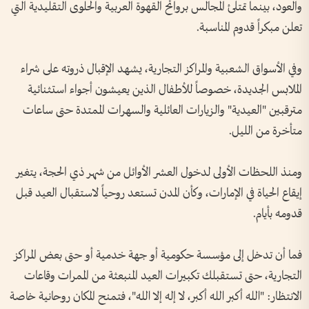
والعود، بينما تمتلئ المجالس بروائح القهوة العربية والحلوى التقليدية التي
تعلن مبكراً قدوم المناسبة.
وفي الأسواق الشعبية والمراكز التجارية، يشهد الإقبال ذروته على شراء
الملابس الجديدة، خصوصاً للأطفال الذين يعيشون أجواء استثنائية
مترقبين "العيدية" والزيارات العائلية والسهرات الممتدة حتى ساعات
متأخرة من الليل.
ومنذ اللحظات الأولى لدخول العشر الأوائل من شهر ذي الحجة، يتغير
إيقاع الحياة في الإمارات، وكأن المدن تستعد روحياً لاستقبال العيد قبل
قدومه بأيام.
فما أن تدخل إلى مؤسسة حكومية أو جهة خدمية أو حتى بعض المراكز
التجارية، حتى تستقبلك تكبيرات العيد المنبعثة من الممرات وقاعات
الانتظار: "الله أكبر الله أكبر، لا إله إلا الله"، فتمنح المكان روحانية خاصة