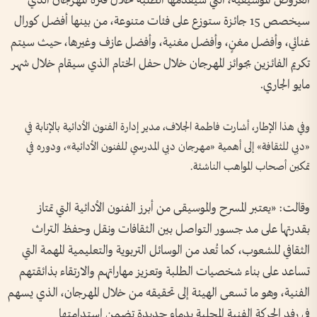
العروض الموسيقية، التي سيقدمها الطلبة خلال فترة المهرجان الذي
سيخصص 15 جائزة ستوزع على فئات متنوعة، من بينها أفضل كورال
غنائي، وأفضل مغنٍ، وأفضل مغنية، وأفضل عازف وغيرها، حيث سيتم
تكريم الفائزين بجوائز المهرجان خلال حفل الختام الذي سيقام خلال شهر
مايو الجاري.
وفي هذا الإطار، أشارت فاطمة الجلاف، مدير إدارة الفنون الأدائية بالإنابة في
«دبي للثقافة» إلى أهمية «مهرجان دبي المدرسي للفنون الأدائية»، ودوره في
تمكين أصحاب المواهب الناشئة.
وقالت: «يعتبر المسرح والموسيقى من أبرز الفنون الأدائية التي تمتاز
بقدرتها على مد جسور التواصل بين الثقافات ونقل وحفظ التراث
الثقافي للشعوب، كما تُعد من الوسائل التربوية والتعليمية المهمة التي
تساعد على بناء شخصيات الطلبة وتعزيز مهاراتهم والارتقاء بذائقتهم
الفنية، وهو ما تسعى الهيئة إلى تحقيقه من خلال المهرجان، الذي يسهم
في رفد الحركة الفنية المحلية بدماء جديدة تضمن استدامتها