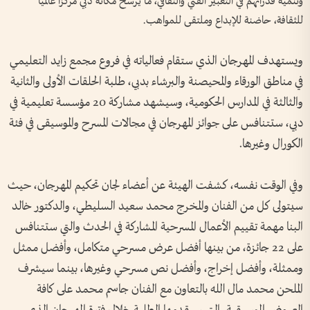
وتنمية قدراتهم في التعبير الفني والثقافي، ما يرسخ مكانة دبي مركزاً عالمياً
للثقافة، حاضنة للإبداع وملتقى للمواهب.
ويستهدف المهرجان الذي ستقام فعالياته في فروع مجمع زايد التعليمي
في مناطق الورقاء والمحيصنة والبرشاء بدبي، طلبة الحلقات الأولى والثانية
والثالثة في المدارس الحكومية، وسيشهد مشاركة 20 مؤسسة تعليمية في
دبي، ستتنافس على جوائز المهرجان في مجالات المسرح والموسيقى في فئة
الكورال وغيرها.
وفي الوقت نفسه، كشفت الهيئة عن أعضاء لجان تحكيم المهرجان، حيث
سيتولى كل من الفنان والمخرج محمد سعيد السليطي، والدكتور خالد
البنا مهمة تقييم الأعمال المسرحية المشاركة في الحدث والتي ستتنافس
على 22 جائزة، من بينها أفضل عرض مسرحي متكامل، وأفضل ممثل
وممثلة، وأفضل إخراج، وأفضل نص مسرحي وغيرها، بينما سيشرف
الملحن محمد مال الله بالتعاون مع الفنان جاسم محمد على كافة