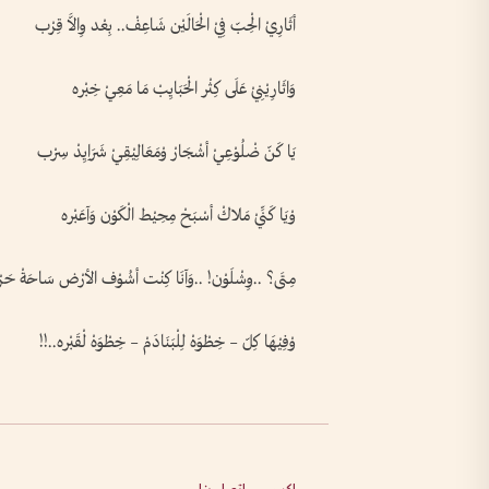
أثَارِيْ الْحِبّ فِيْ الْحَالَيْن شَاعِفْ.. بِعْد وِالاَّ قِرْب
وَاثَارِيْنِيْ عَلَى كِثْر الْحَبَايِبْ مَا مَعِيْ خِبْره
يَا كَنّ ضْلُوْعِيْ أشْجَارْ وْمَعَالِيْقِيْ شَرَاِيِدْ سِرْب
وْيَا كَنِّيْ مَلاكْ أسْبَحْ مِحِيْط الْكَوْن وَآعَبْره
مِتَى؟ ..وِشْلَوْن! ..وَآنَا كِنْت أشُوْف الأرْض سَاحَةْ حَ
وْفِيْهَا كِلّ – خِطْوَهْ لِلْبَنَادَمْ – خِطْوَهْ لْقَبْره..!!
إكس
اتصل بنا