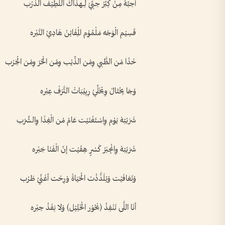
أحِبِّهْ مِنْ كِثِرْ حِبِّيْ لِـــهذَاكْ اللِّطِيْف الذَّرْب
قَسِيْم الْوَجْه مَلْمُوْم الْمِفَاتِنْ هَادِيْ النَّبْره
خَذَا مْن الظَّبي وِمْن الذِّيْب وِمْن الْحُرّ وِمْن الْخِرْب
وْجَا يِخْتَالْ وِيْخَلِّيْ رِبِيْبَاتْ التَّرَفْ عِبْره
شَرَبْتِهْ يَوْم وِاسْتَغْنَيْت عَامْ مْن الْغِذَا وِالشِّرْب
شَرَبْتِهْ وِانْجِبَرْ كَسْرٍ هِقَيْت إنّ الْفَنَا جَبْره
وْتَعَافَيْت وْتِلَذَّذْت الْحَيَاةْ وْرِحْت أغَنِّيْ طَرْب
أنَا اللَّى تَنْفِذْ (بْحُوْر الْخَلِيْل) وْلا نِفَذْ حِبْره