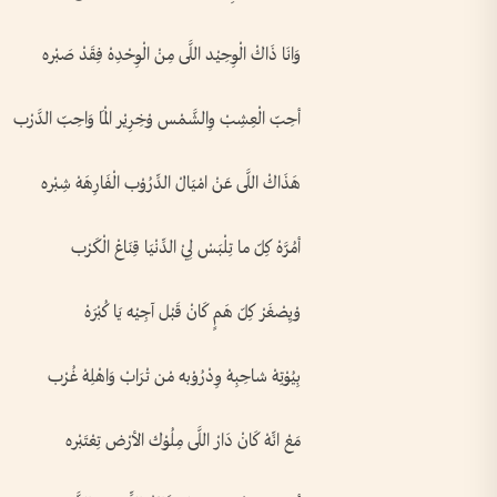
وَانَا ذَاكْ الْوِحِيْد اللَّى مِنْ الْوِحْدِهْ فِقَدْ صَبْره
أحِبّ الْعِشِبْ وِالشَّمْس وْخِرِيْر الْمَا وَاحِبّ الدَّرْب
هَذَاكْ اللَّى عَنْ امْيَالْ الدِّرُوْب الْفَارِهَهْ شِبْره
أمُرَّهْ كِلّ ما تِلْبَسْ لِيْ الدِّنْيَا قِنَاعْ الْكَرْب
وْيِصْغَرْ كِلّ هَمٍ كَانْ قَبْل آجِيْه يَا كُبْرَهْ
بِيُوْتِهْ شاحِبِهْ وِدْرُوْبه مْن تْرَابْ وَاهْلِهْ غُرْب
مَعْ انِّهْ كَانْ دَارْ اللَّى مِلُوْك الأرْض تِعْتَبْره