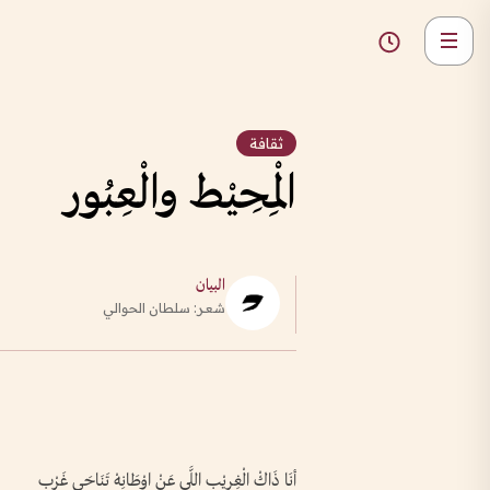
ثقافة
الْمِحِيْط والْعِبُور
البيان
شعــر: سلطان الحوالي
أنَا ذَاكْ الْغِرِيْب اللَّى عَنْ اوْطَانِهْ تَنَاحَى غَرْب