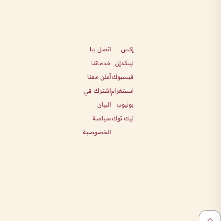
إكس
اتصل بنا
لينكدإن
خدماتنا
فيسبوك
أعلن معنا
انستغرام
اشترك في
يوتيوب
البيان
تيك توك
سياسة
الخصوصية