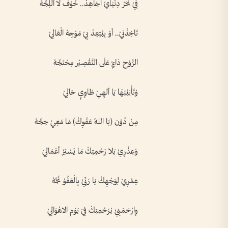
فِيْ بَحَرْ دِنْيَايْ أجَاهِدْ.. خَوْف لا اللِجِّهْ
تَاخِذْنِيْ.. أوْ يِبْتِعِدْ بِيْ مَوْجِهْ الْعَالِيْ
الرُّوْح دَايِمْ عَلَى التَّقْصِيْر مِحْتَجِّهْ
وْتَأْنِيْبَهَا يَا آلهِيْ طَاوِيٍ حَالِيْ
مِنْ دُوْن (يَا اللّه عَفْوِكْ) مَا مَعِيْ حِجِّهْ
وْعِذْرِيْ بَلا رَحْمِتِكْ مَا يَسْتِرْ أعْمَالِيْ
عِمْرِيْ لِوَجْهِكْ يَا رَبِّيْ بِالْعَفُوْ نَجِّهْ
وِارْحَمْنِيْ بْرَحْمِتِكْ فِيْ يَوْم الاهْوَالِيْ