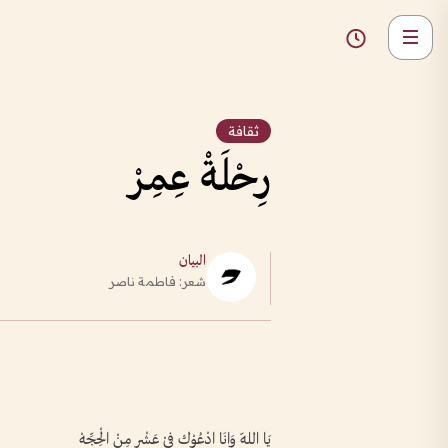
ثقافة
رِحْلَةْ عِمِرْ
البيان
شعر: فاطمة ناصر
يَا اللّه وَانَا ادْعُوْك فِيْ عَشْرٍ مِنْ الْحِجِّهْ