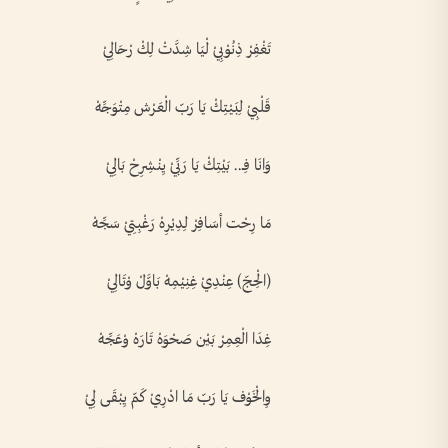
تَغْفِرْ ذِنُوْبِيْ لْيَا شِدَّتْ لِكْ رْحَالِيْ
قَلْبِيْ لِبَيْتِكْ يَا رَبّ الْعَرْش مِتْوَجِّهْ
وَانَا فِــ.. بَيْتِكْ يَا رَبِّيْ يِنْشِرِحْ بَالِيْ
مَا رِحْت أسَافِرْ لِدِيْرِهْ رَغْبِتِيْ سَجِّهْ
(الْحِجّ) عِنْدِيْ غِنِيْمِهْ بَاوَّلْ وْتَالِيْ
غِدَا الْعِمِرْ بَيْن صَحْوَهْ تَارَهْ وْعَجِّهْ
وِالْخَوْف يَا رَبّ مَا ادْرِيْ كَمّ يِبْقَى لِيْ