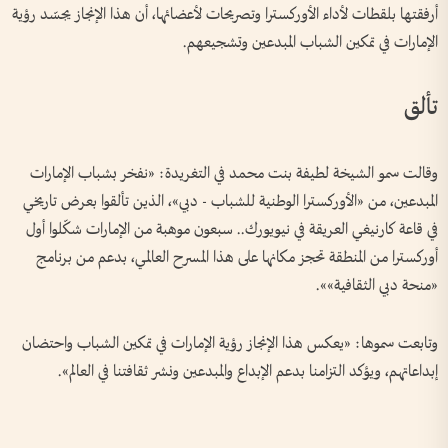
أرفقتها بلقطات لأداء الأوركسترا وتصريحات لأعضائها، أن هذا الإنجاز يجسّد رؤية
الإمارات في تمكين الشباب المبدعين وتشجيعهم.
تألق
وقالت سمو الشيخة لطيفة بنت محمد في التغريدة: «نفخر بشباب الإمارات
المبدعين، من «الأوركسترا الوطنية للشباب - دبي»، الذين تألقوا بعرض تاريخي
في قاعة كارنيغي العريقة في نيويورك.. سبعون موهبة من الإمارات شكّلوا أول
أوركسترا من المنطقة تحجز مكانها على هذا المسرح العالمي، بدعم من برنامج
«منحة دبي الثقافية»».
‏وتابعت سموها: «يعكس هذا الإنجاز رؤية الإمارات في تمكين الشباب واحتضان
إبداعاتهم، ويؤكد التزامنا بدعم الإبداع والمبدعين ونشر ثقافتنا في العالم».