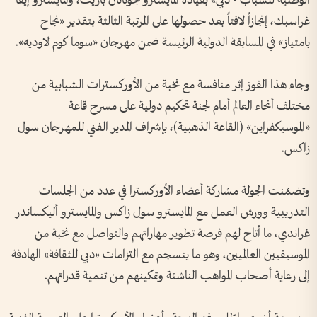
الوطنية للشباب - دبي» بقيادة المايسترو جوناثان باريت، والمايسترو إيفا
غراسبك، إنجازاً لافتاً بعد حصولها على المرتبة الثالثة بتقدير «نجاح
بامتياز» في المسابقة الدولية الرئيسة ضمن مهرجان «سوما كوم لاوديه».
وجاء هذا الفوز إثر منافسة مع نخبة من الأوركسترات الشبابية من
مختلف أنحاء العالم أمام لجنة تحكيم دولية على مسرح قاعة
«الموسيكفراين» (القاعة الذهبية)، بإشراف المدير الفني للمهرجان سول
زاكس.
وتضمّنت الجولة مشاركة أعضاء الأوركسترا في عدد من الجلسات
التدريبية وورش العمل مع المايسترو سول زاكس والمايسترو أليكساندر
غراندي، ما أتاح لهم فرصة تطوير مهاراتهم والتواصل مع نخبة من
الموسيقيين العالميين، وهو ما ينسجم مع التزامات «دبي للثقافة» الهادفة
إلى رعاية أصحاب المواهب الناشئة وتمكينهم من تنمية قدراتهم.