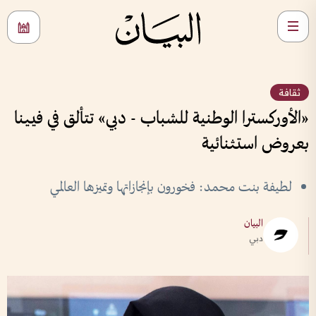
ثقافة
«الأوركسترا الوطنية للشباب - دبي» تتألق في فيينا
بعروض استثنائية
لطيفة بنت محمد: فخورون بإنجازاتها وتميزها العالمي
البيان
دبي