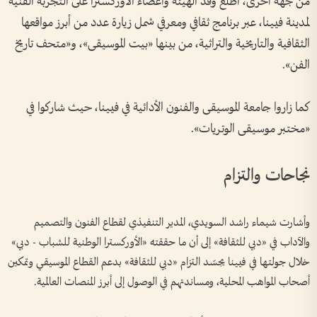
من جهة أخرى، اطّلع وفد الهيئة وأعضاء الأوركسترا على التجربة الفنية
لمدينة فيينا، عبر برنامج ثقافي ومعرفي شمل زيارة عدد من أبرز مواقعها
الثقافية والتاريخية والتراثية، من بينها «بيت الموسيقى»، و«متحف تاريخ
الفن».
كما زاروا جامعة الموسيقى والفنون الأدائية في فيينا، حيث شاركوا في
«مختبر موسيقى الوتريات».
نجاحات والتزام
وأشارت شيماء راشد السويدي، المدير التنفيذي لقطاع الفنون والتصميم
والآداب في «دبي للثقافة» إلى أن ما حققته «الأوركسترا الوطنية للشباب - دبي»
خلال جولتها في فيينا يجسّد التزام «دبي للثقافة» بدعم القطاع الموسيقي وتمكين
أصحاب المواهب المحلية، ومساندتهم في الوصول إلى أبرز المنصات العالمية.