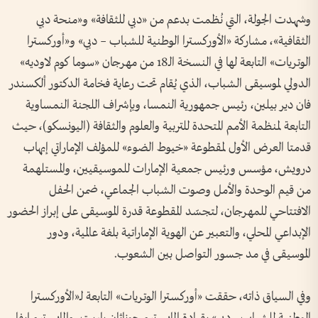
وشهدت الجولة، التي نُظمت بدعم من «دبي للثقافة» و«منحة دبي
الثقافية»، مشاركة «الأوركسترا الوطنية للشباب – دبي» و«أوركسترا
الوتريات» التابعة لها في النسخة الـ18 من مهرجان «سوما كوم لاوديه»
الدولي لموسيقى الشباب، الذي يُقام تحت رعاية فخامة الدكتور ألكسندر
فان دير بيلين، رئيس جمهورية النمسا، وبإشراف اللجنة النمساوية
التابعة لمنظمة الأمم المتحدة للتربية والعلوم والثقافة (اليونسكو)، حيث
قدمتا العرض الأول لمقطوعة «خيوط الضوء» للمؤلف الإماراتي إيهاب
درويش، مؤسس ورئيس جمعية الإمارات للموسيقيين، والمستلهمة
من قيم الوحدة والأمل وصوت الشباب الجماعي، ضمن الحفل
الافتتاحي للمهرجان، لتجسّد المقطوعة قدرة الموسيقى على إبراز الحضور
الإبداعي المحلي، والتعبير عن الهوية الإماراتية بلغة عالمية، ودور
الموسيقى في مد جسور التواصل بين الشعوب.
وفي السياق ذاته، حققت «أوركسترا الوتريات» التابعة لـ«الأوركسترا