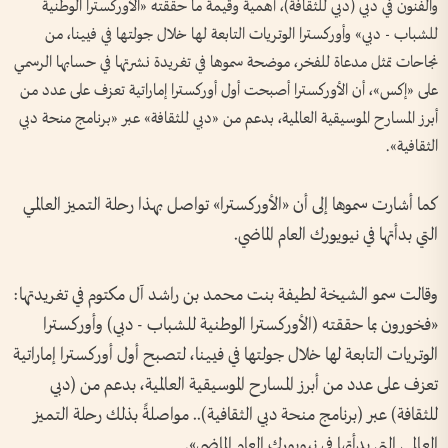
والفنون في دبي (دبي للثقافة)، أهمية وقيمة ما حققته «الأوركسترا الوطنية
للشباب - دبي» وأوركسترا الوتريات التابعة لها خلال جولتها في فيينا، من
نجاحات تمثل مدعاة للفخر، موضحة سموها في تغريدة نشرتها في حسابها الرسمي
على «إكس»، أن الأوركسترا أصبحت أول أوركسترا إماراتية تعزف على عدد من
أبرز المسارح الموسيقية العالمية، بدعم من «دبي للثقافة» عبر «برنامج منحة دبي
الثقافية».
كما أشارت سموها إلى أن «الأوركسترا» تواصل بهذا رحلة التميز العالمي
التي بدأتها في نيويورك العام الماضي.
وقالت سمو الشيخة لطيفة بنت محمد بن راشد آل مكتوم في تغريدتها:
«فخورون بما حققته (الأوركسترا الوطنية للشباب - دبي) وأوركسترا
الوتريات التابعة لها خلال جولتها في فيينا، لتصبح أول أوركسترا إماراتية
تعزف على عدد من أبرز المسارح الموسيقية العالمية، بدعم من (دبي
للثقافة) عبر (برنامج منحة دبي الثقافية).. مواصلةً بذلك رحلة التميز
العالمي التي بدأتها في نيويورك العام الماضي».