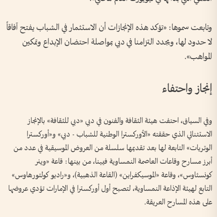
وتابعت سموها: «‏تؤكد هذه الإنجازات أن الاستثمار في الشباب يفتح آفاقاً
لا حدود لها، ويجدد التزامنا في دبي بمواصلة احتضان الإبداع وتمكين
المواهب».
إنجاز واحتفاء
وفي السياق، احتفت هيئة الثقافة والفنون في دبي «دبي للثقافة» بالإنجاز
الاستثنائي الذي حققته «الأوركسترا الوطنية للشباب - دبي» و«أوركسترا
الوتريات» التابعة لها بعد تقديمها سلسلة من العروض الموسيقية في عدد من
أبرز مسارح وقاعات العاصمة النمساوية فيينا، من بينها: قاعة «وينر
كونسثاوس»، وقاعة «الموسيكفراين» (القاعة الذهبية)، و«راديو كولتورهاوس»
التابع لهيئة الإذاعة النمساوية، لتصبح أول أوركسترا في الإمارات تؤدي عروضها
على هذه المسارح العريقة.