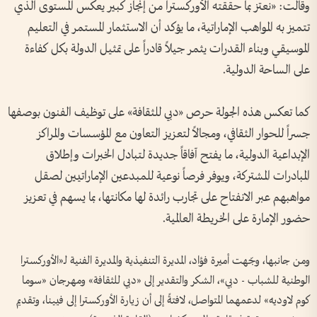
وقالت: «نعتز بما حققته الأوركسترا من إنجاز كبير يعكس المستوى الذي
تتميز به المواهب الإماراتية، ما يؤكد أن الاستثمار المستمر في التعليم
الموسيقي وبناء القدرات يثمر جيلاً قادراً على تمثيل الدولة بكل كفاءة
على الساحة الدولية.
كما تعكس هذه الجولة حرص «دبي للثقافة» على توظيف الفنون بوصفها
جسراً للحوار الثقافي، ومجالاً لتعزيز التعاون مع المؤسسات والمراكز
الإبداعية الدولية، ما يفتح آفاقاً جديدة لتبادل الخبرات وإطلاق
المبادرات المشتركة، ويوفر فرصاً نوعية للمبدعين الإماراتيين لصقل
مواهبهم عبر الانفتاح على تجارب رائدة لها مكانتها، بما يسهم في تعزيز
حضور الإمارة على الخريطة العالمية.
ومن جانبها، وجّهت أميرة فؤاد، المديرة التنفيذية والمديرة الفنية لـ«الأوركسترا
الوطنية للشباب - دبي»، الشكر والتقدير إلى «دبي للثقافة» ومهرجان «سوما
كوم لاوديه» لدعمهما المتواصل، لافتةً إلى أن زيارة الأوركسترا إلى فيينا، وتقديم