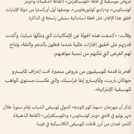
عروض موسيقية في قاعة «الموسيكفراين» (القاعة الذهبية)، و«وينر
كونسثاوس»، و«راديو كولتورهاوس»، بوصفها أول أوركسترا من دولة الإمارات
تحقق هذا الإنجاز، تمثل لحظة استثنائية ستبقى راسخة في الذاكرة.
وقالت: «كشفت هذه الجولة عن الإمكانيات التي يمتلكها شبابنا، وأكدت
قدرتهم على تحقيق إنجازات عالمية عندما يحظون بالدعم والثقة، وتتاح
لهم الفرص التي تمكنهم من تنمية مواهبهم.
أفخر بما قدمه الموسيقيون من عروض متميزة تحت إشراف المايسترو
جوناثان باريت، والمايسترو إيفا غراسبك، والتي عكست مستوى المواهب
الموسيقية الإماراتية».
يُذكر أن مهرجان «سوما كوم لاوديه» الدولي لموسيقى الشباب يُقام سنوياً خلال
شهر يوليو في قاعتي «وينر كونسثاوس» و«الموسيكفراين» (القاعة الذهبية)،
اللتين تُعدان من أبرز قاعات الموسيقى الكلاسيكية في فيينا.