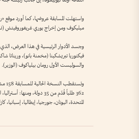
الثقافة أولغا ليوبيموفا، إلى جانب رئيسة لجنة 
واستهلت المسابقة عروضها، كما أورد موقع «رو
ميليكوف ومن إخراج يوري غريغوروفيتش (ن
فيكتوريا تيريشكينا (مخمنة بانو)، وريناتا شا
والسوليست الأول رومان بيلياكوف (الوزير).
362 طلباً قُدّم من 35 دولة، ومنه
المتحدة، اليونان، جورجيا، إيطاليا، إسبانيا، ك