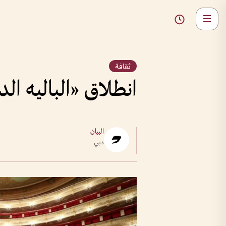
ثقافة
انطلاق «الباليه الدولية الـ 15» ف
البيان
دبي