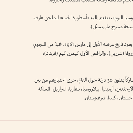
تحكيم المنافسة وفنانة الشعب سفيتلانا زاخاروفا.
سيا اليوم»، بتقديم باليه «أسطورة الحب» للملحن عارف
سخة مسرح مارينسكي).
وجسد الأدوار الرئيسية في هذا العرض، الذي يعود تاريخ عرضه الأول إلى مارس 1961، نخبة من النجوم:
كيروفا (شيرين)، والراقص الأول كيمين كيم (فرهاد)،
وتستقطب النسخة الحالية للمسابقة 158 مشاركاً يمثلون 30 دولة حول العالم، جرى اختيارهم من بين
ا: أستراليا، الأرجنتين، أرمينيا، بيلاروسيا، بلغاريا، البرازيل، المملكة
ازاخستان، كندا، قيرغيزستان.