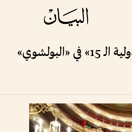
ي «البولشوي»