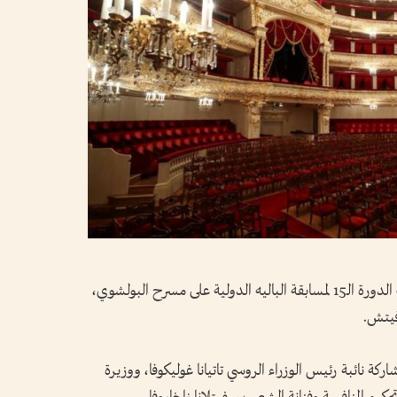
انطلقت في العاصمة الروسية موسكو، فعاليات الدورة الـ15 لمسابقة الباليه الدولية على مسرح البولشوي،
فيتش.
ركة نائبة رئيس الوزراء الروسي تاتيانا غوليكوفا، ووزيرة