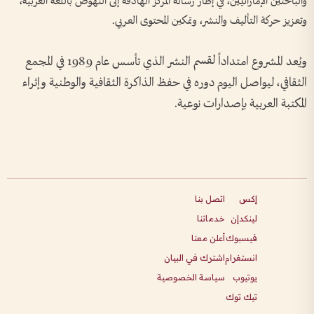
والباحثين الإماراتيين، في إطار رسالة المركز الهادفة إلى النهوض باللغة العربية،
وتعزيز حركة التأليف والنشر، وتمكين المحتوى العربي.
ويُعد المشروع امتداداً لقسم النشر الذي تأسس عام 1989 في المجمع
الثقافي، ليواصل اليوم دوره في حفظ الذاكرة الثقافية والوطنية وإثراء
المكتبة العربية بإصدارات نوعية.
إكس
اتصل بنا
لينكدإن
خدماتنا
فيسبوك
أعلن معنا
انستغرام
اشترك في البيان
يوتيوب
سياسة الخصوصية
تيك توك