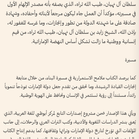
سلطان آل نهيان، طيب الله ثراه، الذي يصفه بأنه مصدر الإلهام الأول
في مسيرته، مؤكداً أن العمل جاء ليكون مرجعاً لأبنائه وأحفاده، وشهادة
صادقة على ما شهدته الدولة من تطور وإنجازات، وما غرسه المغفور له،
بإذن الله، الشيخ زايد بن سلطان آل نهيان، طيب الله ثراه، من قيم
إنسانية ووطنية ما زالت تشكل أساس النهضة الإماراتية.
مسيرة
كما يرصد الكتاب ملامح الاستمرارية في مسيرة البناء، من خلال متابعة
إنجازات القيادة الرشيدة، وما تحقق من تقدم جعل دولة الإمارات نموذجاً تنموياً
رائداً، مستنداً إلى رؤية تستثمر في الإنسان وتحافظ على الهوية الوطنية.
ويأتي هذا الإصدار ضمن مشروع إصدارات التابع لمركز أبوظبي للغة العربية، الذي
يُعنى بنشر الدراسات اللغوية والأدبية، وكتب التراث العربي والرحلات، إلى جانب
المؤلفات التي تؤرخ لتاريخ دولة الإمارات وتراثها وثقافتها، كما يدعم إنتاج الكتّاب