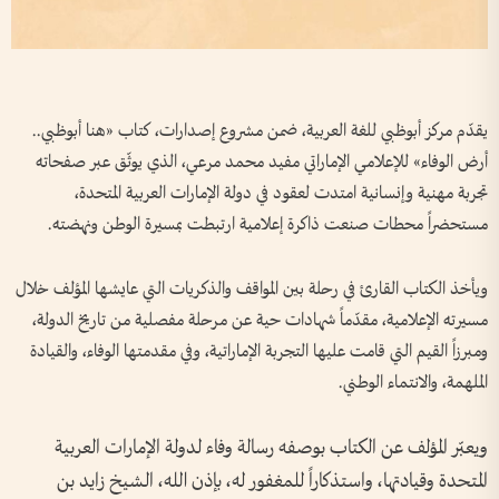
يقدّم مركز أبوظبي للغة العربية، ضمن مشروع إصدارات، كتاب «هنا أبوظبي..
أرض الوفاء» للإعلامي الإماراتي مفيد محمد مرعي، الذي يوثّق عبر صفحاته
تجربة مهنية وإنسانية امتدت لعقود في دولة الإمارات العربية المتحدة،
مستحضراً محطات صنعت ذاكرة إعلامية ارتبطت بمسيرة الوطن ونهضته.
ويأخذ الكتاب القارئ في رحلة بين المواقف والذكريات التي عايشها المؤلف خلال
مسيرته الإعلامية، مقدّماً شهادات حية عن مرحلة مفصلية من تاريخ الدولة،
ومبرزاً القيم التي قامت عليها التجربة الإماراتية، وفي مقدمتها الوفاء، والقيادة
الملهمة، والانتماء الوطني.
ويعبّر المؤلف عن الكتاب بوصفه رسالة وفاء لدولة الإمارات العربية
المتحدة وقيادتها، واستذكاراً للمغفور له، بإذن الله، الشيخ زايد بن