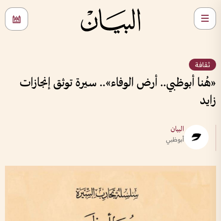
ثقافة
«هُنا أبوظبي.. أرض الوفاء».. سيرة توثق إنجازات
زايد
البيان
أبوظبي