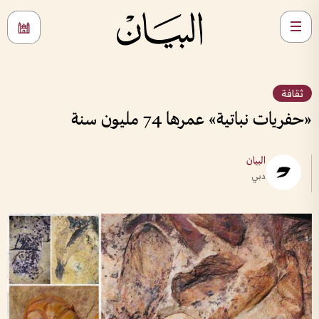
ثقافة
«حفريات نباتية» عمرها 74 مليون سنة
البيان
دبي