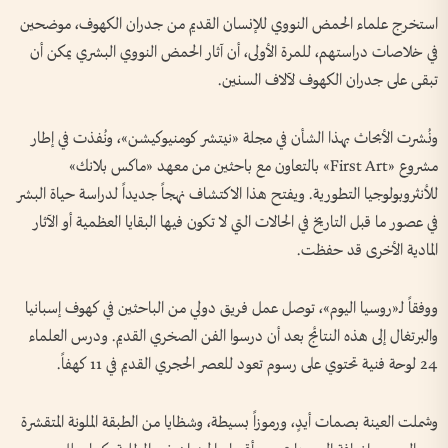
استخرج علماء الحمض النووي للإنسان القديم من جدران الكهوف، موضحين
في خلاصات دراستهم، للمرة الأولى، أن آثار الحمض النووي البشري يمكن أن
تبقى على جدران الكهوف لآلاف السنين.
ونُشرت الأبحاث بهذا الشأن في مجلة «نيتشر كومنيوكيشن»، ونُفذت في إطار
مشروع «First Art» بالتعاون مع باحثين من معهد «ماكس بلانك»
للأنثروبولوجيا التطورية. ويفتح هذا الاكتشاف نهجاً جديداً لدراسة حياة البشر
في عصور ما قبل التاريخ في الحالات التي لا تكون فيها البقايا العظمية أو الآثار
المادية الأخرى قد حفظت.
ووفقاً لـ«روسيا اليوم»، توصل عمل فريق دولي من الباحثين في كهوف إسبانيا
والبرتغال إلى هذه النتائج بعد أن درسوا الفن الصخري القديم. ودرس العلماء
24 لوحة فنية تحتوي على رسوم تعود للعصر الحجري القديم في 11 كهفاً.
وشملت العينة بصمات أيدٍ، ورموزاً بسيطة، وشظايا من الطبقة الملونة المتقشرة