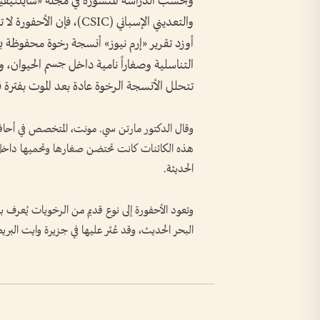
وبحسب الدراسة المنشورة في مجلة «ساينتيفيك
والتعديني الإسباني (CSIC
أوزد تقرير «إرم نيوز» أنسجة رخوة محفوظة 
التناسلية وصغاراً نامية داخل جسم الحيوان، و
تتحلل الأنسجة الرخوة عادة بعد الموت بفترة قص
وقال الدكتور مارتن سي. مونت، المتخصص في أحافير
هذه الكائنات كانت تحتضن صغارها وتحميها داخل أ
الحديثة.
وتعود الأحفورة إلى نوع قديم من الرخويات يُعرف ب
البحر الحديث، وقد عُثر عليها في جزيرة وايت البريط