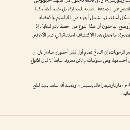
 ريبورتس»، والتي قادها باحثون من المعهد الجيولوجي
)، فإن الأحفورة لا تقتصر على الصدفة الصلبة للمحارة، بل تضم أيضاً، كما
بشكل استثنائي، تشمل أجزاء من الخياشيم والأعضاء
أوضح الباحثون أن هذا النوع من الحفظ نادر للغاية، إذ
يرة؛ ما يجعل هذا الاكتشاف استثنائيا ًفي علم الأحافير.
 الرخويات، إن النتائج تقدم أول دليل أحفوري مباشر على أن
جسامها، وهي سلوكيات لم تكن معروفة سابقاً إلا لدى الأنواع
اسم «مارغاريتيفيرا فالدينسيس»، ويُعتقد أنه سلف بعيد لبلح
انية.