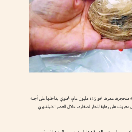
عثر فريق علمي دولي على أحفورة محارة مياه عذبة متحجرة، عمرها نحو 125 مليون عام، تحتوي بداخلها على أجنة
 معروف على رعاية المحار لصغاره، خلال العصر الطباشيري