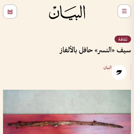
ثقافة
سيف «النسر» حافل بالألغاز
البيان