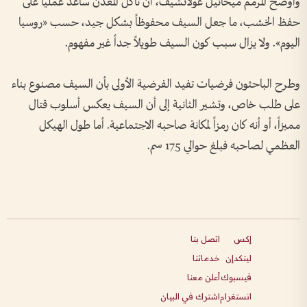
وأوضح المرمم ميخائيل غولاتشيف، أن تآكل المعدن ساعد عملياً على
حفظ الخشب، ما جعل السيف محفوظاً بشكل جيد، حسب «روسيا
اليوم». ولا يزال سبب كون السيف طويلاً جداً غير مفهوم.
وطرح الباحثون فرضيات تفيد الفرضية الأولى بأن السيف مصنوع بناء
على طلب خاص، وتشير الثانية إلى أن السيف يعكس أسلوب قتال
مميزاً، أو أنه كان رمزاً لمكانة صاحبه الاجتماعية. أما طول الهيكل
العظمي لصاحبه فبلغ حوالي 175 سم.
إكس
اتصل بنا
لينكدإن
خدماتنا
فيسبوك
أعلن معنا
انستغرام
اشترك في البيان