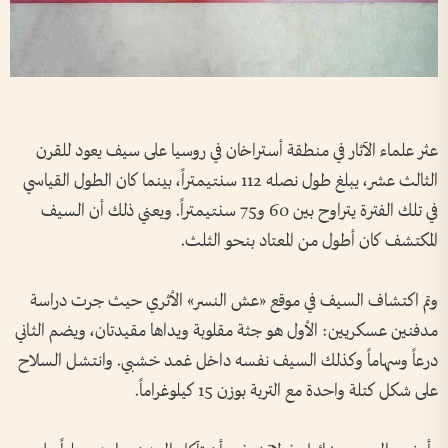
عثر علماء الآثار في منطقة أستراخان في روسيا على سيف يعود للقرن
الثالث عشر، يبلغ طول نصله 112 سنتيمتراً، بينما كان الطول القياسي
في تلك الفترة يتراوح بين 60 و75 سنتيمتراً. ويعني ذلك أن السيف
المكتشف كان أطول من المعتاد بنحو الثلث.
وتم اكتشاف السيف في موقع «عش النسر» الأثري حيث جرت دراسة
مدفنين عسكريين: الأول هو جثة مقلوبة ويداها مقيدتان، ويضم الثاني
درعاً وسهاماً وكذلك السيف نفسه داخل غمد خشبي. وانتشل السلاح
على شكل كتلة واحدة مع التربة بوزن 15 كيلوغراماً.