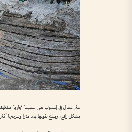
بشكل رائع، ويبلغ طولها 24 متراً وعرضها أكثر من 8 أمتار.