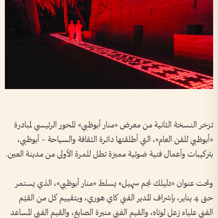
تزخر النسخة الثانية من معرض «منار أبوظبي» المحور الرئيسي لمبادرة
«أبوظبي للفن العام»، التي أطلقتها دائرة الثقافة والسياحة – أبوظبي،
بتركيبات وأعمال فنية ضوئية مميزة تطل للمرة الأولى من مدينة العين.
وتحت عنوان «دليلك نجم سهيل» يسلط «منار أبوظبي»، الذي يستمر
حتى 4 يناير، بإشراف المدير الفني كاي هوري، وبتقييم كل من القيّم
الفني علياء زعل لوتاه، والقيم الفني منيرة الصايغ، والقيم الفني المساعد