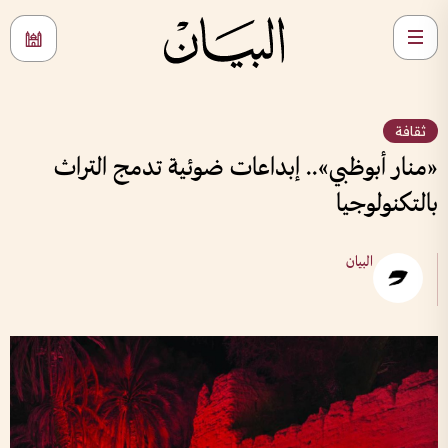
ثقافة
«منار أبوظبي».. إبداعات ضوئية تدمج التراث
بالتكنولوجيا
البيان