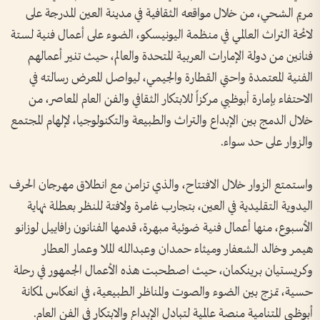
مريم الشحي، من خلال مواقعه الثقافية في مدينة العين المدرجة على
لائحة التراث العالمي في منظمة اليونيسكو، الضوء على أعمال فنية لستة
فنانين من دولة الإمارات العربية المتحدة والعالم، حيث تنير أعمالهم
الفنية المعتمدة واحتي القطارة والجيمي، ليواصل المعرض رسالته في
الاحتفاء بإمارة أبوظبي مركزاً للابتكار الثقافي والفن العام المعاصر، من
خلال الدمج بين الإبداع والتراث والطبيعة والتكنولوجيا، لإلهام المجتمع
والزوار على حد سواء.
واستمتع الزوار خلال الافتتاح، والذي تزامن مع انطلاق مهرجان الحرف
اليدوية التقليدية في العين، بتجارب غامرة ولافتة للنظر بعطلة نهاية
الأسبوع، منها أعمال فنية ضوئية مبهرة، قدمها الفنانون رافاييل لوزانو
هيمر وخالد الشعفار وميثاء حمدان وعبدالله الملا وعمار العطار
وكريستيان برينكمان، حيث اصطحبت هذه الأعمال الجمهور في رحلة
حسية، تمزج بين الضوء والصوت والمناظر الطبيعية، في انعكاس لمكانة
أبوظبي المتنامية منصة عالمية لتبادل الإبداع والابتكار في الفن العام.