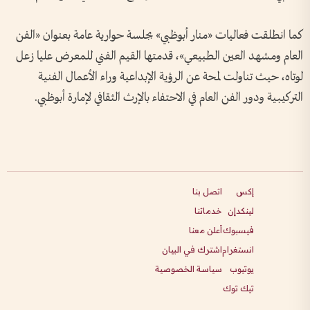
كما انطلقت فعاليات «منار أبوظبي» بجلسة حوارية عامة بعنوان «الفن
العام ومشهد العين الطبيعي»، قدمتها القيم الفني للمعرض عليا زعل
لوتاه، حيث تناولت لمحة عن الرؤية الإبداعية وراء الأعمال الفنية
التركيبية ودور الفن العام في الاحتفاء بالإرث الثقافي لإمارة أبوظبي.
إكس
اتصل بنا
لينكدإن
خدماتنا
فيسبوك
أعلن معنا
انستغرام
اشترك في البيان
يوتيوب
سياسة الخصوصية
تيك توك