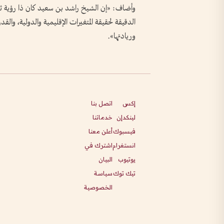
وأضاف: «إن الشيخ راشد بن سعيد كان ذا رؤية ثاق
الدقيقة لحقيقة المتغيرات الإقليمية والدولية، والقد
وريادتها».
إكس
اتصل بنا
لينكدإن
خدماتنا
فيسبوك
أعلن معنا
انستغرام
اشترك في
يوتيوب
البيان
تيك توك
سياسة
الخصوصية