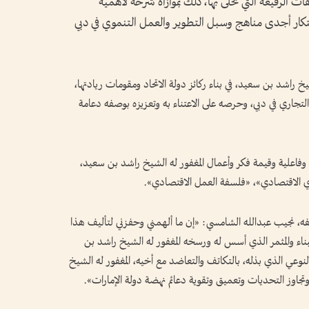
الرفيعة التي تحلى بها، ذلك بموازاة شرحه لأهمية
ابتكار أجدى مناهج وسبل التطوير والعمل التنموي في دبي
خ راشد بن سعيد، في بناء ركائز دولة الاتحاد ومقومات ريادتها،
لتجاري في دبي، وحرصه على الاعتناء به وتعزيزه بوصفه دعامة
وفاعلية وقيمة فكر وأعمال المغفور له الشيخ راشد بن سعيد،
وي الاقتصادي»، «فلسفة العمل الاقتصادي».
ه، نجيب عبدالله الشامسي: «إن ما ألهمني وحفزني لتأليف هذا
بناء والمثمر الذي أسس له ورسخه المغفور له الشيخ راشد بن
نوعي الذي بذله، بالتكاتف والتعاضد مع أخيه، المغفور له الشيخ
وتجاوز التحديات وتعميق وتقوية دعائم نهضة دولة الإمارات».