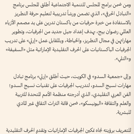
ومن ضمن برامج المجلس للتنمية الاجتماعية أطلق المجلس برنامج
«التبادل الحرفي»، الذي تضمن ورشاً تدريبية لتعليم حرفة التطريز
بالاستفادة من خبرة حرفيات من باكستان تدربن على يد مصمم الأزياء
العالمي رضوان بيج، بهدف إعداد جيل جديد من الحِرفيات، وتطوير
مهاراتهن في مجال التطريز، والخياطة، وبالمقابل عمل «إرثي» على تدريب
الحِرفيات الباكستانيات على الحرف التقليدية الإماراتية مثل «السفيفة»
و«التلي».
وإلى «جمعية السدو» في الكويت، حيث أطلق «إرثي» برنامج تبادل
مهارات نسيج السدو، لتدريب الحِرفيات على تقنيات نسيج السدو؛
الفن العربي التقليدي، الذي أدرجته منظمة الأمم المتحدة للتربية
والعلم والثقافة «اليونيسكو»، ضمن قائمة التراث الثقافي غير المادي
للبشرية.
للتعريف برؤيته تجاه تمكين الحِرفيات الإماراتيات وتقديم الحرف التقليدية