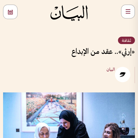
ثقافة
«إرثي».. عقد من الإبداع
البيان