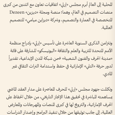
المحلية إلى العالم أبرم مجلس «إرثي» اتفاقيات تعاون مع اثنتين من كبرى
منصات التصميم في العالم، وهما؛ منصة ومجلة «ديزين» Dezeen
المتخصصة في العمارة والتصميم، وشركة «ديزاين ميامي» للتصميم
العالمية.
وتتزامن الذكرى السنوية العاشرة على تأسيس «إرثي» بإدراج منظمة
الأمم المتحدة للتربية والعلم والثقافة «اليونيسكو» للشارقة على قائمة
«مدينة الحرف والفنون الشعبية» ضمن شبكة المدن الإبداعية، تقديراً
لدور حرفة «التلي» الإماراتية في حفظ واستدامة التراث الثقافي غير
المادي.
وتكللت جهود مجلس «إرثي» للحرف المعاصرة على مدار العقد الماضي
بمساهمته المباشرة في تحقيق هذا الإنجاز التاريخي، من خلال الحفاظ على
الحرف الإماراتية، والترويج لها في كبرى المنصات والمهرجانات والمعارض
العالمية، إلى جانب توثيقها من خلال تنفيذ البرامج وإصدار الدراسات