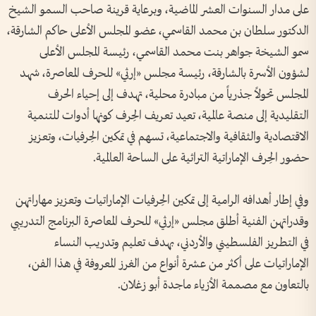
على مدار السنوات العشر الماضية، وبرعاية قرينة صاحب السمو الشيخ
الدكتور سلطان بن محمد القاسمي، عضو المجلس الأعلى حاكم الشارقة،
سمو الشيخة جواهر بنت محمد القاسمي، رئيسة المجلس الأعلى
لشؤون الأسرة بالشارقة، رئيسة مجلس «إرثي» للحرف المعاصرة، شهد
المجلس تحولاً جذرياً من مبادرة محلية، تهدف إلى إحياء الحرف
التقليدية إلى منصة عالمية، تعيد تعريف الحِرف كونها أدوات للتنمية
الاقتصادية والثقافية والاجتماعية، تسهم في تمكين الحِرفيات، وتعزيز
حضور الحِرف الإماراتية التراثية على الساحة العالمية.
وفي إطار أهدافه الرامية إلى تمكين الحِرفيات الإماراتيات وتعزيز مهاراتهن
وقدراتهن الفنية أطلق مجلس «إرثي» للحرف المعاصرة البرنامج التدريبي
في التطريز الفلسطيني والأردني، بهدف تعليم وتدريب النساء
الإماراتيات على أكثر من عشرة أنواع من الغرز المعروفة في هذا الفن،
بالتعاون مع مصممة الأزياء ماجدة أبو زغلان.