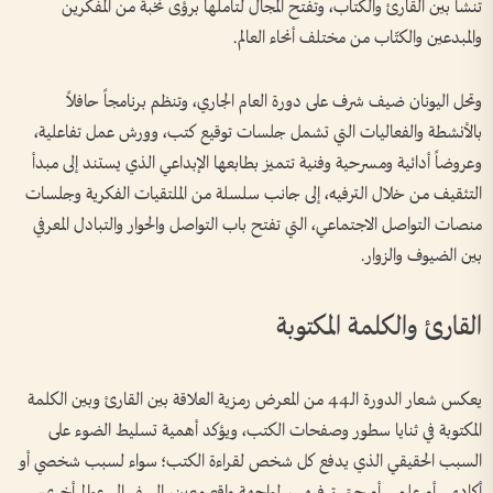
تنشأ بين القارئ والكتاب، وتفتح المجال لتأملها برؤى نخبة من المفكرين
والمبدعين والكتّاب من مختلف أنحاء العالم.
وتحل اليونان ضيف شرف على دورة العام الجاري، وتنظم برنامجاً حافلاً
بالأنشطة والفعاليات التي تشمل جلسات توقيع كتب، وورش عمل تفاعلية،
وعروضاً أدائية ومسرحية وفنية تتميز بطابعها الإبداعي الذي يستند إلى مبدأ
التثقيف من خلال الترفيه، إلى جانب سلسلة من الملتقيات الفكرية وجلسات
منصات التواصل الاجتماعي، التي تفتح باب التواصل والحوار والتبادل المعرفي
بين الضيوف والزوار.
القارئ والكلمة المكتوبة
يعكس شعار الدورة الـ44 من المعرض رمزية العلاقة بين القارئ وبين الكلمة
المكتوبة في ثنايا سطور وصفحات الكتب، ويؤكد أهمية تسليط الضوء على
السبب الحقيقي الذي يدفع كل شخص لقراءة الكتب؛ سواء لسبب شخصي أو
أكاديمي أو علمي أو حتى ترفيهي، لمواجهة واقع معين، السفر إلى عوالم أخرى،