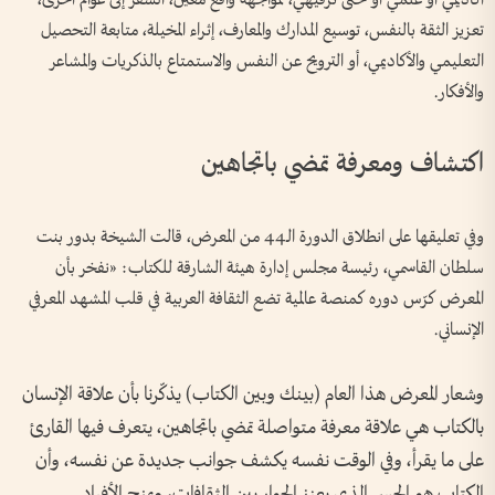
تعزيز الثقة بالنفس، توسيع المدارك والمعارف، إثراء المخيلة، متابعة التحصيل
التعليمي والأكاديمي، أو الترويح عن النفس والاستمتاع بالذكريات والمشاعر
والأفكار.
اكتشاف ومعرفة تمضي باتجاهين
وفي تعليقها على انطلاق الدورة الـ44 من المعرض، قالت الشيخة بدور بنت
سلطان القاسمي، رئيسة مجلس إدارة هيئة الشارقة للكتاب: «نفخر بأن
المعرض كرّس دوره كمنصة عالمية تضع الثقافة العربية في قلب المشهد المعرفي
الإنساني.
وشعار المعرض هذا العام (بينك وبين الكتاب) يذكّرنا بأن علاقة الإنسان
بالكتاب هي علاقة معرفة متواصلة تمضي باتجاهين، يتعرف فيها القارئ
على ما يقرأ، وفي الوقت نفسه يكشف جوانب جديدة عن نفسه، وأن
الكتاب هو الجسر الذي يعزز الحوار بين الثقافات، ويمنح الأفراد