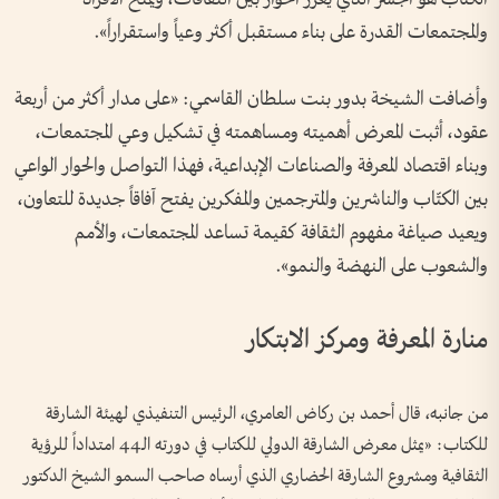
والمجتمعات القدرة على بناء مستقبل أكثر وعياً واستقراراً».
وأضافت الشيخة بدور بنت سلطان القاسمي: «على مدار أكثر من أربعة
عقود، أثبت المعرض أهميته ومساهمته في تشكيل وعي المجتمعات،
وبناء اقتصاد المعرفة والصناعات الإبداعية، فهذا التواصل والحوار الواعي
بين الكتّاب والناشرين والمترجمين والمفكرين يفتح آفاقاً جديدة للتعاون،
ويعيد صياغة مفهوم الثقافة كقيمة تساعد المجتمعات، والأمم
والشعوب على النهضة والنمو».
منارة المعرفة ومركز الابتكار
من جانبه، قال أحمد بن ركاض العامري، الرئيس التنفيذي لهيئة الشارقة
للكتاب: «يمثل معرض الشارقة الدولي للكتاب في دورته الـ44 امتداداً للرؤية
الثقافية ومشروع الشارقة الحضاري الذي أرساه صاحب السمو الشيخ الدكتور