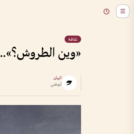
ثقافة
«وين الطروش؟».. ك
البيان
أبوظبي