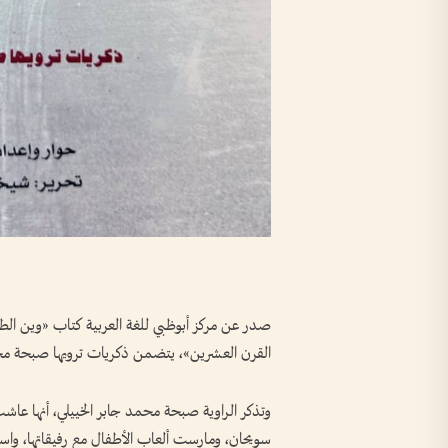
صدر عن مركز أبوظبي للغة العربية كتاب «وين الطر
القرن العشرين»، يتضمن ذكريات ترويها صبحة محم
وتذكر الراوية صبحة محمد جابر الخييلي، أنها عا
سويحان، ومارست ألعاب الأطفال مع رفيقاتها، واست