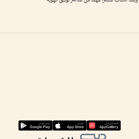
 ويعد الكتاب عنصراً مهماً من عناصر توثيق الهوية