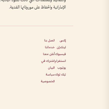
والتقاليد والمعتقدات التي كانت تسود البادية.
الإماراتية والحفاظ على موروثاتها القديمة.
إكس
اتصل بنا
لينكدإن
خدماتنا
فيسبوك
أعلن معنا
انستغرام
اشترك في
يوتيوب
البيان
تيك توك
سياسة
الخصوصية