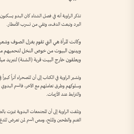
تذكر الراوية أنه في فصل الشتاء كان البدو يسكنو
البرد وتبعث الدفء، وتقي من تسرب الأمطار.
وكانت المرأة هي التي تقوم بغزل الصوف وشعر ا
ويبنون البيوت من خوص النخل لتحميهم من ال
ويعلقون خارج البيت قربة (الشنة) لتبريد ميا
وتشير الراوية في الكتاب إلى أن للصحراء أثراً كبي
وسلوكهم وطرق تعاملهم مع الآخر، فاتسم البدوي با
والترابط عند الأزمات.
وتلفت الراوية إلى أن المجتمعات البدوية تميزت ب
الغنم والطحين والملح، ومص السم لمن تعرض للد