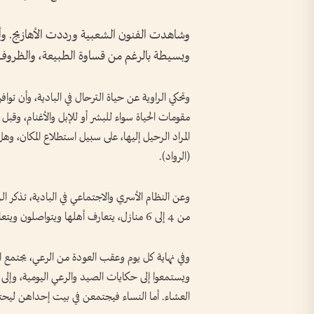
وشاهدت الفنون الشعبية ورددت الأهازيج. وأشا
وبسيطة بالرغم من قساوة الطبيعة، والظروف ا
وتحكي الراوية عن حياة الترحال في البادية، وأن توا
مقومات الحياة سواء للبشر أو للإبل والأغنام، وقبل 
المراد الرحيل إليها، على سبيل استطلاع المكان، و
(الرواد).
وعن النظام الأسري والاجتماعي في البادية، تذكر ال
من 4 إلى 6 منازل، يتعارف أهلها ويتواصلون ويتعاونون على جميع الأعمال، ويتبادلون الطعام والشراب.
وفي نهاية كل يوم وعقب العودة من الرعي، يجتمع الر
ويستمعوا إلى حكايات الصيد والرعي اليومية، وإلى
العشاء. أما النساء فيجتمعن في بيت إحداهن ليحت