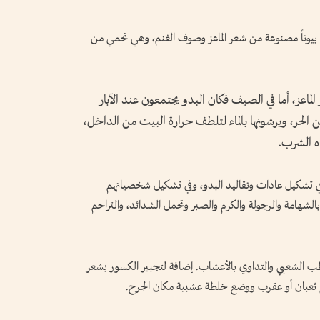
ن بيوتاً مصنوعة من شعر الماعز وصوف الغنم، وهي تحمي من
لماعز، أما في الصيف فكان البدو يجتمعون عند الآبار
حر، ويرشونها بالماء لتلطف حرارة البيت من الداخل،
ه الشرب.
راً في تشكيل عادات وتقاليد البدو، وفي تشكيل شخصياتهم
لشهامة والرجولة والكرم والصبر وتحمل الشدائد، والتراحم
الطب الشعبي والتداوي بالأعشاب. إضافة لتجبير الكسور بشعر
غ ثعبان أو عقرب ووضع خلطة عشبية مكان الجرح.