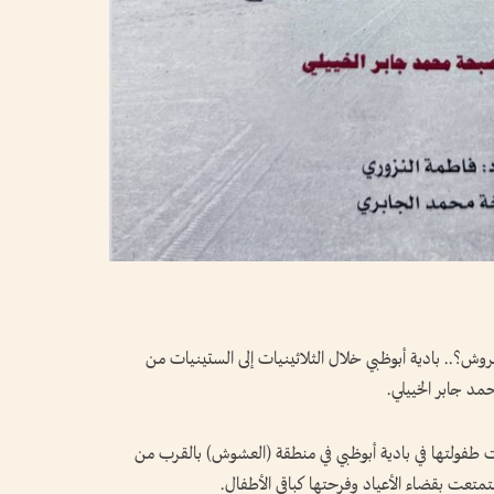
وش؟.. بادية أبوظبي خلال الثلاثينيات إلى الستينيات من
د جابر الخييلي.
شت طفولتها في بادية أبوظبي في منطقة (العشوش) بالقرب من
متعت بقضاء الأعياد وفرحتها كباقي الأطفال.