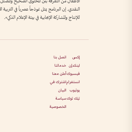
الأطفال من التفرقة بين المحتوى الصحيح والمضلل
النقدي. إن البرنامج يمثل نموذجاً عصرياً في التربية
للإنتاج والمشاركة الإيجابية في بيئة الإعلام الذكي».
إكس
اتصل بنا
لينكدإن
خدماتنا
فيسبوك
أعلن معنا
انستغرام
اشترك في
يوتيوب
البيان
تيك توك
سياسة
الخصوصية