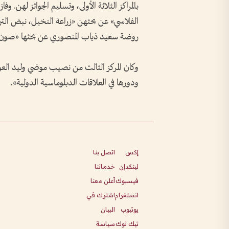
بالمراكز الثلاثة الأولى، وتسليم الجوائز لهن. 
الفلاسي» عن بحثهن «زراعة النخيل، نبض التراث 
روضة سعيد ذياب المنصوري عن بحثها «صون وتعز
وكان المركز الثالث من نصيب موضي وليد العويثا
ودورها في العلاقات الدبلوماسية الدولية».
إكس
اتصل بنا
لينكدإن
خدماتنا
فيسبوك
أعلن معنا
انستغرام
اشترك في
يوتيوب
البيان
تيك توك
سياسة