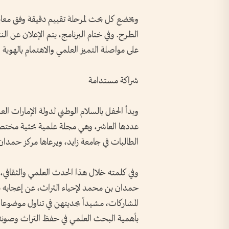
ويخضع كل بحث لمرحلة تقييم دقيقة وفق معا
الطرح. وفي ختام البرنامج، يتم الإعلان عن النتا
على مواصلة التميز العلمي والاهتمام بالهوية ال
شراكة مستدامة
وبدأ الحفل بالسلام الوطني لدولة الإمارات ال
عددها العاشر، وهي مجلة علمية بحثية مختصة ف
الطالبات في جامعة زايد، ويرعاها مركز حمدان
وفي كلمته خلال هذا الحدث العلمي والثقافي، 
حمدان بن محمد لإحياء التراث، عن إعجابه بال
المشاركات، مشيداً بجديتهن في تناول موضوعات 
بأهمية البحث العلمي في حفظ التراث وصونه ل