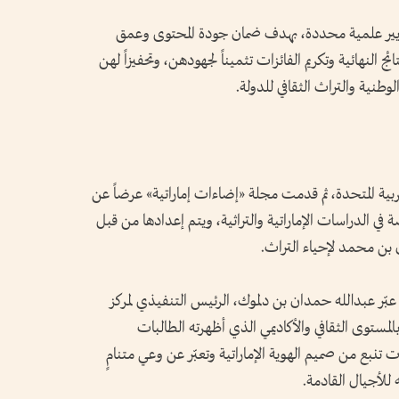
يير علمية محددة، بهدف ضمان جودة المحتوى وعمق
ئج النهائية وتكريم الفائزات تثميناً لجهودهن، وتحفيزاً لهن
وطنية والتراث الثقافي للدولة.
عربية المتحدة، ثم قدمت مجلة «إضاءات إماراتية» عرضاً عن
ي الدراسات الإماراتية والتراثية، ويتم إعدادها من قبل
 بن محمد لإحياء التراث.
عبّر عبدالله حمدان بن دلموك، الرئيس التنفيذي لمركز
مستوى الثقافي والأكاديمي الذي أظهرته الطالبات
تنبع من صميم الهوية الإماراتية وتعبّر عن وعي متنامٍ
لأجيال القادمة.