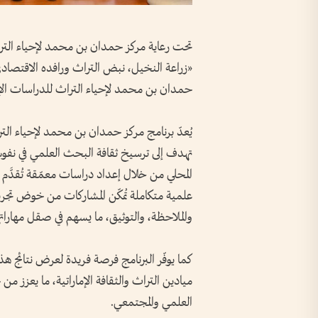
تحت رعاية مركز حمدان بن محمد لإحياء الترا
«زراعة النخيل، نبض التراث ورافده الاقتصادي»
حمدان بن محمد لإحياء التراث للدراسات الإمار
يُعدّ برنامج مركز حمدان بن محمد لإحياء التراث
تهدف إلى ترسيخ ثقافة البحث العلمي في نفوس 
المحلي من خلال إعداد دراسات معمّقة تُقدَّم با
علمية متكاملة تُمكّن المشاركات من خوض تج
والملاحظة، والتوثيق، ما يسهم في صقل مهاراتهن
كما يوفّر البرنامج فرصة فريدة لعرض نتائج هذ
ميادين التراث والثقافة الإماراتية، ما يعزز 
العلمي والمجتمعي.