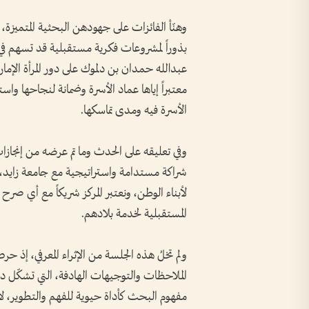
وهنّأ الفائزات على جهودهن البحثية المتميزة، م
بذوراً لمشروعات فكرية مستقبلية قد تسهم في ت
عبدالله حمدان بن دلموك على دور المرأة الإمارا
معتبراً إياها عماد الأسرة وضمانة لنجاحها و
الأسرة فيه ومدى تماسكها.
وفي تعليقه على الحدث وما تم عرضه من إنجازا
شراكة مستدامة واستراتيجية مع جامعة زايد، ح
لأبناء الوطن، ونعتبر المركز شريكاً مع أي صرح
المستقبلية لخدمة بلادهم.
ولم تخلُ هذه الجلسة من الإثراء المعرفي، إذ
الملاحظات والتوجيهات الهادفة، التي تشكّل دعائم 
مفهوم البحث كأداة حيوية للفهم والتطوير، لا 