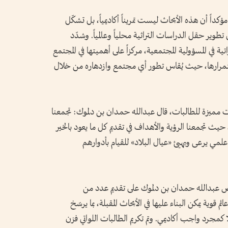
ؤكداً أن هذه الأبحاث ليست تمريناً أكاديمياً، بل تشكّل
طوير حقل الدراسات التراثية محلياً وعالمياً. وشدّد
تية في المسؤولية المجتمعية، مركزاً على أهميتها في المجتمع
استمرارها، حيث يُقاس تطور أي مجتمع وازدهاره من خلال
ت مميزة للطالبات، قال عبدالله حمدان بن دلموك: تجمعنا
يث تجمعنا الرؤية والأهداف في تقديم كل ما يعود بالخير
 علمي يرعى ويهيئ «عيال البلاد» للقيام بأدوارهم
 حرص عبدالله حمدان بن دلموك على تقديم عدد من
قوية يمكن البناء عليها في الأبحاث المقبلة، بما يرسّخ
كمجرد واجب أكاديمي. وتم تكريم الطالبات اللواتي فزن