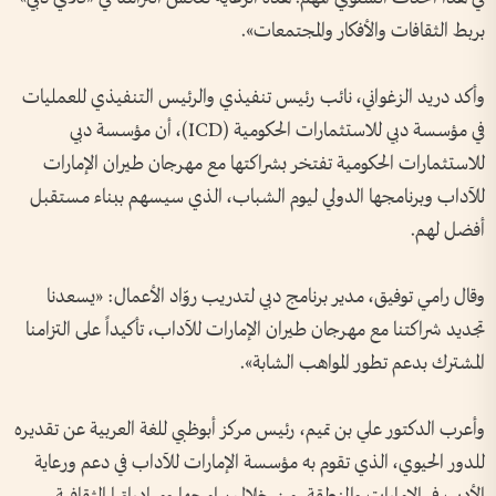
بربط الثقافات والأفكار والمجتمعات».
وأكد دريد الزغواني، نائب رئيس تنفيذي والرئيس التنفيذي للعمليات
في مؤسسة دبي للاستثمارات الحكومية (ICD)، أن مؤسسة دبي
للاستثمارات الحكومية تفتخر بشراكتها مع مهرجان طيران الإمارات
للآداب وبرنامجها الدولي ليوم الشباب، الذي سيسهم ببناء مستقبل
أفضل لهم.
وقال رامي توفيق، مدير برنامج دبي لتدريب روّاد الأعمال: «يسعدنا
تجديد شراكتنا مع مهرجان طيران الإمارات للآداب، تأكيداً على التزامنا
المشترك بدعم تطور المواهب الشابة».
وأعرب الدكتور علي بن تميم، رئيس مركز أبوظبي للغة العربية عن تقديره
للدور الحيوي، الذي تقوم به مؤسسة الإمارات للآداب في دعم ورعاية