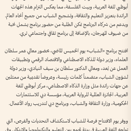
أبوظبي للغة العربية، وبيت الفلسفة، مما يعكس التزام هذه الجهات
الرائدة بتعزيز التعليم والثقافة، وتشجيع الشباب من جميع أنحاء العالم.
وبدعم من شركاء البرنامج تمكن الطلبة من حضور برنامج يشمل نخبة
من ضيوف المهرجان، بالإضافة إلى برنامج ثقافي واجتماعي ثري.
افتتح برنامج «الشباب» يوم الخميس الماضي، بحضور معالي عمر سلطان
العلماء، وزير دولة للذكاء الاصطناعي والاقتصاد الرقمي وتطبيقات
العمل عن بُعد، ومعالي الدكتور سلطان بن سيف النيادي، وزير دولة
لشؤون الشباب، متضمناً كلمات رئيسة، وعروضاً تقديمية من ممثلين
عن جهات رائدة مثل وزارة الذكاء الاصطناعي، مركز أبوظبي للغة
العربية، الجائزة العالمية للرواية العربية، مؤسسة دبي للاستثمارات
الحكومية، وزارة الثقافة والشباب، وبرنامج دبي لتدريب رواد الأعمال.
ووفر يوم الافتتاح فرصة للشباب لاستكشاف التحديات والفرص، التي
تواجه اللغة العربية في بيئة تجمع بين التعليم والتكنولوجيا والابتكار. وفي