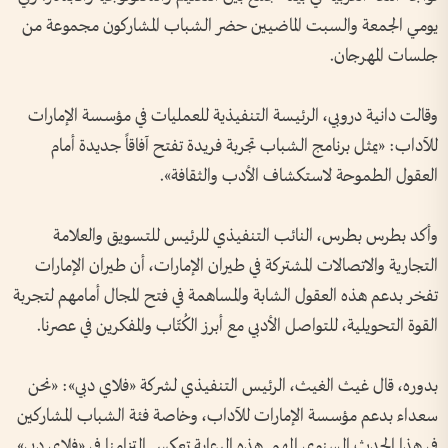
يومي الجمعة والسبت الماضيين حضر الشباب المشاركون مجموعة من
جلسات المهرجان.
وقالت دانية دروبي، الرئيسة التنفيذية للعمليات في مؤسسة الإمارات
للآداب: «يمثل برنامج الشباب تجربة فريدة تفتح آفاقاً جديدة أمام
العقول الطموحة لاستكشاف الأدب والثقافة».
وأكد بطرس بطرس، النائب التنفيذي للرئيس للتسويق والعلامة
التجارية والاتصالات المشتركة في طيران الإمارات، أن طيران الإمارات
تفخر بدعم هذه العقول الشابة والمساهمة في فتح المجال أمامهم لتجربة
القوة التحويلية، للتواصل الأدبي مع أبرز الكُتّاب والمفكرين في عصرنا.
بدوره، قال غيث الغيث، الرئيس التنفيذي لشركة «فلاي دبي»: «نحن
سعداء بدعم مؤسسة الإمارات للآداب، وخاصة فئة الشباب المشاركين
في هذا الحدث السنوي المهم. هذه الرعاية تعكس التزامنا في «فلاي دبي»