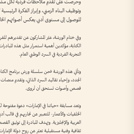
وحرصت على تقديم ملاحظات فردية لكل مشارك،
وتوظيف البناء الزمني، وإبراز الفكرة الرئيس
للوصول إلى مستوى أدبي يعكس أصواتهم ال
وفي ختام الورشة، عبّر المشاركون عن تقديرهم للف
الكتابة، مؤكدين أهمية استمرار مثل هذه المبادرات
التجربة الفردية في السرد الوطني العام.
وتأتي هذه الورشة ضمن سلسلة ورش برنامج الكتابة ال
الجدد، وإحياء تقاليد السرد الذاتي، وتقديم منصات أد
قصص وأصوات تستحق أن تُروى.
وتعد مسابقة «حياتنا في الإمارات» دعوة مفتوح
الخلفيات والأعمار- للتعبير عن تجاربهم في قالب أدبي
العربية والإنجليزية. وتهدف المبادرة إلى توثيق ال
ثقافية وفنية مستقبلية تعبّر عن روح دولة الإمارات