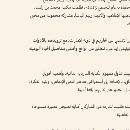
والتعايش، ورئيس مجلس إدارة صندوق الوطن، احتفاء بـ«عام المجتمع 2025»، نظّمت مكتبة محمد بن راشد،
دمتها الإعلامية والأديبة رنيم الباشا، بمشاركة مجموعة من محبي
.
 الإنساني عن تجاربهم في دولة الإمارات، مع تزويدهم بالأدوات
قي إبداعي، تنطلق من الواقع وتحتفي بتفاصيل الحياة اليومية،
يث تناول مفهوم الكتابة السردية الذاتية، وأهمية تحويل
، بالإضافة إلى استعراض عناصر النص الإبداعي، وبنية الفكرة،
في التعبير عن تجاربهم بلغة أدبية.
 حيث طلبت المدربة من المشاركين كتابة نصوص قصيرة مستوحاة
تفاعلية.