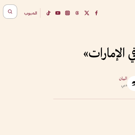
المبوب
 الإمارات»
البيان
دبي