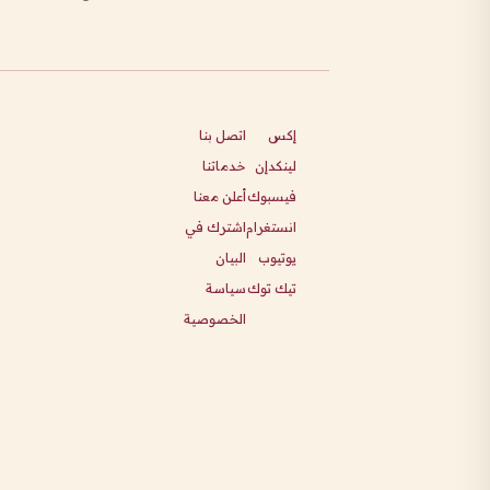
إكس
اتصل بنا
لينكدإن
خدماتنا
فيسبوك
أعلن معنا
انستغرام
اشترك في
يوتيوب
البيان
تيك توك
سياسة
الخصوصية