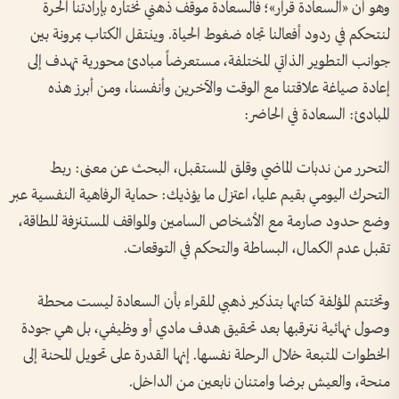
وهو أن «السعادة قرار»؛ فالسعادة موقف ذهني نختاره بإرادتنا الحرة
لنتحكم في ردود أفعالنا تجاه ضغوط الحياة. وينتقل الكتاب بمرونة بين
جوانب التطوير الذاتي المختلفة، مستعرضاً مبادئ محورية تهدف إلى
إعادة صياغة علاقتنا مع الوقت والآخرين وأنفسنا، ومن أبرز هذه
المبادئ: السعادة في الحاضر:
التحرر من ندبات الماضي وقلق المستقبل، البحث عن معنى: ربط
التحرك اليومي بقيم عليا، اعتزل ما يؤذيك: حماية الرفاهية النفسية عبر
وضع حدود صارمة مع الأشخاص السامين والمواقف المستنزفة للطاقة،
تقبل عدم الكمال، البساطة والتحكم في التوقعات.
وتختتم المؤلفة كتابها بتذكير ذهبي للقراء بأن السعادة ليست محطة
وصول نهائية نترقبها بعد تحقيق هدف مادي أو وظيفي، بل هي جودة
الخطوات المتبعة خلال الرحلة نفسها. إنها القدرة على تحويل المحنة إلى
منحة، والعيش برضا وامتنان نابعين من الداخل.