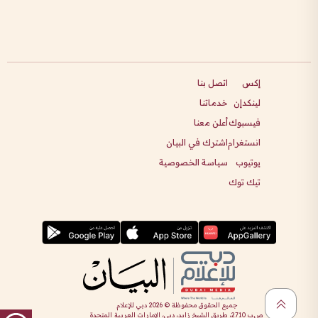
إكس
اتصل بنا
لينكدإن
خدماتنا
فيسبوك
أعلن معنا
انستغرام
اشترك في البيان
يوتيوب
سياسة الخصوصية
تيك توك
جميع الحقوق محفوظة ©
2026
دبي للإعلام
ص.ب 2710، طريق الشيخ زايد، دبي، الإمارات العربية المتحدة