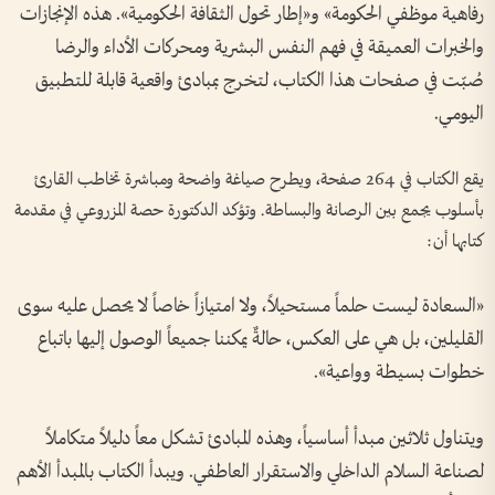
رفاهية موظفي الحكومة» و«إطار تحول الثقافة الحكومية». هذه الإنجازات
والخبرات العميقة في فهم النفس البشرية ومحركات الأداء والرضا
صُبّت في صفحات هذا الكتاب، لتخرج بمبادئ واقعية قابلة للتطبيق
اليومي.
يقع الكتاب في 264 صفحة، ويطرح صياغة واضحة ومباشرة تخاطب القارئ
بأسلوب يجمع بين الرصانة والبساطة. وتؤكد الدكتورة حصة المزروعي في مقدمة
كتابها أن:
«السعادة ليست حلماً مستحيلاً، ولا امتيازاً خاصاً لا يحصل عليه سوى
القليلين، بل هي على العكس، حالةٌ يمكننا جميعاً الوصول إليها باتباع
خطوات بسيطة وواعية».
ويتناول ثلاثين مبدأ أساسياً، وهذه المبادئ تشكل معاً دليلاً متكاملاً
لصناعة السلام الداخلي والاستقرار العاطفي. ويبدأ الكتاب بالمبدأ الأهم