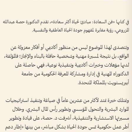
في كتابها «فن السعادة: مبادئ لحياة أكثر سعادة»، تقدم الدكتورة حصة عبدالله
المزروعي، رؤية مغايرة لمفهوم جودة الحياة العاطفية والنفسية.
وتتصدى لهذا الموضوع ليس من منظور أكاديمي أو أفكار معزولة عن
الواقع، بل نتيجة لمسيرة مهنية وشخصية حافلة بالبناء والإنجاز؛ فالمؤلفة،
لديها مؤهلات وخبرات أكاديمية وتنفيذية نوعية، فهي حاصلة على
الدكتوراه المهنية في إدارة ومشاركة المعرفة الحكومية من جامعة
أبيريستويث بالمملكة المتحدة.
وتمتلك خبرة تمتد لأكثر من عشرين عاماً في صياغة وتنفيذ استراتيجيات
الموارد البشرية والتحول المؤسسي وتطوير رأس المال البشري. وخلال
مسيرتها الاستشارية والتنفيذية، أشرفت د. حصة، على قيادة وتطوير
أطر عمل حكومية تمس جودة الحياة بشكل مباشر، من بينها «إطار دعم