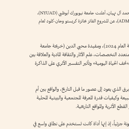
تحت رعاية سمو الشيخة شمسة بنت حمدان بن محمد آل نهيان، أعلنت جامعة نيويورك أبوظبي (NYUAD)،
بالتعاون مع مجموعة أبوظبي للثقافة والفنون (ADMAF)، عن المشروع الفائز بجائزة كريستو وجان-كلود لعام
نورة جابر (خريجة جامعة نيويورك أبوظبي-دفعة العام 2024)، ومفيدة محيي الدين (خريجة جامعة
شف العمل، متعدد التخصصات، علم الآثار والثقافة المادية والعلاقة بين
«تحف الحياة اليومية» وتأثير التفسير الأثري على الذاكرة
الذي يعود إلى عصور ما قبل التاريخ، والواقع بين أم
عة وكيفيات قدرة المعرفة المجتمعية والبيئية المحلية
طع الأثرية والمواقع التاريخية.
زئياً، إذ إنها أداة كانت تستخدم على نطاق واسع في