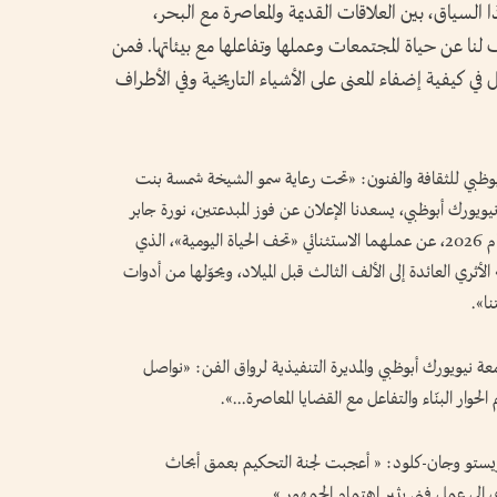
السياق، بين العلاقات القديمة والمعاصرة مع البحر،
لنا عن حياة المجتمعات وعملها وتفاعلها مع بيئاتها. فمن
في كيفية إضفاء المعنى على الأشياء التاريخية وفي الأطراف
بي للثقافة والفنون: «تحت رعاية سمو الشيخة شمسة بنت
يورك أبوظبي، يسعدنا الإعلان عن فوز المبدعتين، نورة جابر
ومفيدة محيي الدين بجائزة كريستو وجان-كلود لعام 2026، عن عملهما الاستثنائي «تحف الحياة اليومية»، الذي
أثري العائدة إلى الألف الثالث قبل الميلاد، ويحوّلها من أدوات
ا».
عة نيويورك أبوظبي والمديرة التنفيذية لرواق الفن: «نواصل
حوار البنّاء والتفاعل مع القضايا المعاصرة...».
ريستو وجان-كلود: « أعجبت لجنة التحكيم بعمق أبحاث
ي إلى عمل فني يثير اهتمام الجمهور.».