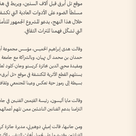
موقع تل أبرق قبل آلاف السنين، ويربط في هذا 
مسلطاً الضوء على الأدوات العادية التي تكشف 
خلال هذا النهج، يدعو المشروع الجمهور للتأمل 
التي تشكّل فهمنا للتراث الثقافي.
وقالت هدى إبراهيم الخميس، مؤسس مجموعة أبوظ
حمدان بن محمد آل نهيان، وبالشراكة مع جامعة نيو
يستلهم القطع الأثرية المكتشفة في موقع «تل أبرق» ال
بسيطة إلى رموز حيّة تعكس وعينا المجتمعي وثقافتن
وقالت مايا أليسون، رئيسة القيّمين الفنيين في جام
التزامنا بدعم الفنانين الناشئين ممن تلهم أعمالهم ال
ومن جانبها، قالت إميلي دوهيرتي، مديرة جائزة ك
الفنانتين وقدرتهما على تحويل أبحاث التنقيب الأثر