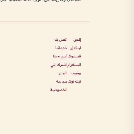
إكس
اتصل بنا
لينكدإن
خدماتنا
فيسبوك
أعلن معنا
انستغرام
اشترك في
يوتيوب
البيان
تيك توك
سياسة
الخصوصية