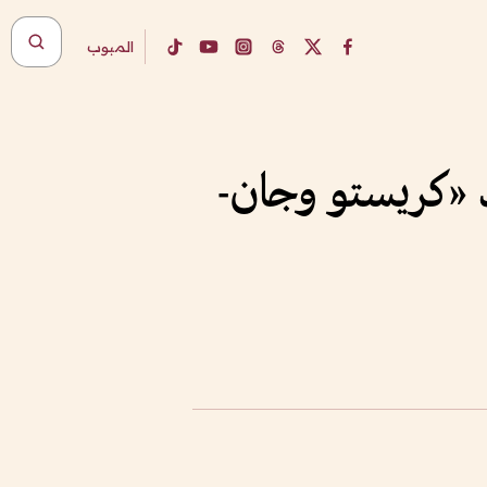
المبوب
 «كريستو وجان-