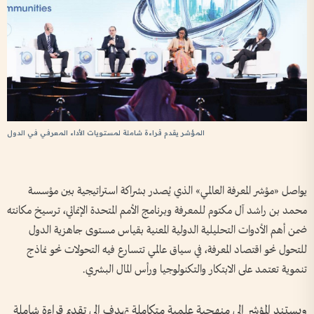
المؤشر يقدم قراءة شاملة لمستويات الأداء المعرفي في الدول
يواصل «مؤشر المعرفة العالمي» الذي يُصدر بشراكة استراتيجية بين مؤسسة
محمد بن راشد آل مكتوم للمعرفة وبرنامج الأمم المتحدة الإنمائي، ترسيخ مكانته
ضمن أهم الأدوات التحليلية الدولية المعنية بقياس مستوى جاهزية الدول
للتحول نحو اقتصاد المعرفة، في سياق عالمي تتسارع فيه التحولات نحو نماذج
تنموية تعتمد على الابتكار والتكنولوجيا ورأس المال البشري.
ويستند المؤشر إلى منهجية علمية متكاملة تهدف إلى تقديم قراءة شاملة