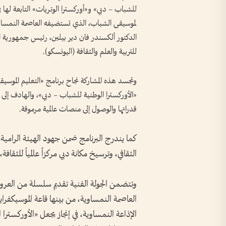
للشباب – دبي» و«أوركسترا الوتريات» التابعة لها 
الدكتور ألكسندر فان دير بيلين، رئيس جمهورية الن
للتربية والعلم والثقافة (اليونسكو).
وتجسد هذه المشاركة نجاح برنامج «التعليم الموسيقي
«الأوركسترا الوطنية للشباب – دبي»، والهادف إلى ا
قدراتها والوصول إلى منصات عالمية مرموقة.
كما يندرج البرنامج ضمن جهود الهيئة الرامية 
الثقافي، وترسيخ مكانة دبي مركزاً عالمياً للثق
وتتضمن الجولة الفنية تقديم سلسلة من العروض
العاصمة النمساوية، من بينها قاعة الموسيكفراي
الإذاعة النمساوية، في إنجاز يجعل «الأوركسترا