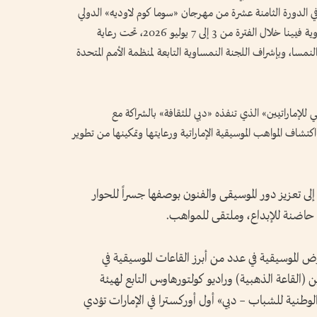
في الدورة الثامنة عشرة من مهرجان «سوما كوم لاوديه» الدولي
لموسيقى الشباب، الذي تستضيفه العاصمة النمساوية فيينا خلال الفترة من 3 إلى 7 يوليو 2026، تحت رعاية
مسا، وبإشراف اللجنة النمساوية التابعة لمنظمة الأمم المتحدة
 للإماراتيين» الذي تنفذه «دبي للثقافة» بالشراكة مع
كتشاف المواهب الموسيقية الإماراتية ورعايتها وتمكينها من تطوير
إلى تعزيز دور الموسيقى والفنون بوصفها جسراً للحوار
افة، حاضنة للإبداع، وملتقى للمواهب.
 الموسيقية في عدد من أبرز القاعات الموسيقية في
ن (القاعة الذهبية) وراديو كولتورهاوس التابع لهيئة
 الوطنية للشباب – دبي» أول أوركسترا في الإمارات تؤدي