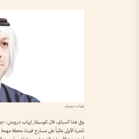
إيهاب درويش
وفي هذا السياق، قال الموسيقار إيهاب درويش: «يم
للمرة الأولى عالمياً على مسارح فيينا، محطة مهم