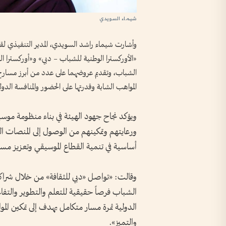
شيماء السويدي
وأشارت شيماء راشد السويدي، المدير التنفيذي لقط
«الأوركسترا الوطنية للشباب – دبي» و«أوركسترا ا
الشباب، وتقديم عروضهما على عدد من أبرز مسارح ا
المواهب الشابة وقدرتها على الحضور والمنافسة الدولي
ويؤكد نجاح جهود الهيئة في بناء منظومة مو
ورعايتهم وتمكينهم من الوصول إلى المنصات العال
أساسية في تنمية القطاع الموسيقي وتعزيز مساه
وقالت: «تواصل «دبي للثقافة» من خلال شراكاته
الشباب فرصاً حقيقية للتعلم والتطوير والتفاع
الدولية ثمرة مسار متكامل يهدف إلى تمكين الموا
والتميز».