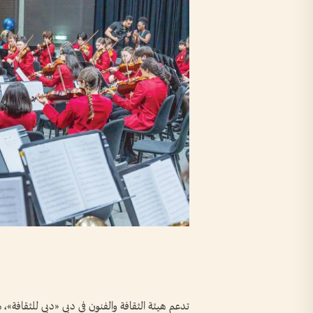
تدعم هيئة الثقافة والفنون في دبي «دبي للثقافة»،