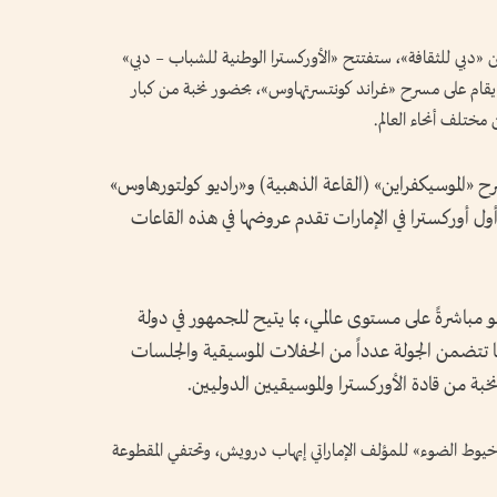
 من «دبي للثقافة»، ستفتتح «الأوركسترا الوطنية للشباب – دبي»
قام على مسرح «غراند كونتسرتهاوس»، بحضور نخبة من كبار
مختلف أنحاء العالم.
 «الموسيكفراين» (القاعة الذهبية) و«راديو كولتورهاوس»
أول أوركسترا في الإمارات تقدم عروضها في هذه القاعات
حفل «راديو كولتورهاوس» يوم 6 يوليو مباشرةً على مستوى عالمي، بما يتيح للجمهور في دولة
كما تتضمن الجولة عدداً من الحفلات الموسيقية والجلسات
بة من قادة الأوركسترا والموسيقيين الدوليين.
«خيوط الضوء» للمؤلف الإماراتي إيهاب درويش، وتحتفي المقطوعة