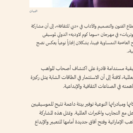
اع الفنون والتصميم والآداب في «دبي للثقافة»، إلى أن مشاركة
لوتريات» في مهرجان «سوما كوم لاوديه» الدولي لموسيقى
لعاصمة النمساوية فيينا، يشكلان إنجازاً نوعياً يعكس نضج
ة،.
سيقية مستدامة قادرة على اكتشاف أصحاب المواهب
مية، لافتةً إلى أن الاستثمار في الطاقات الشابة يمثل ركيزة
مته في الصناعات الثقافية والإبداعية.
ا ومبادراتها النوعية توفير بيئة داعمة تتيح للموسيقيين
ل مع التجارب والخبرات العالمية. وتمثل هذه المشاركة
هب الإماراتية وفتح آفاق جديدة أمامها للتعبير والإبداع