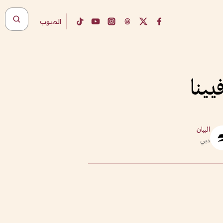
المبوب
يينا
البيان
دبي