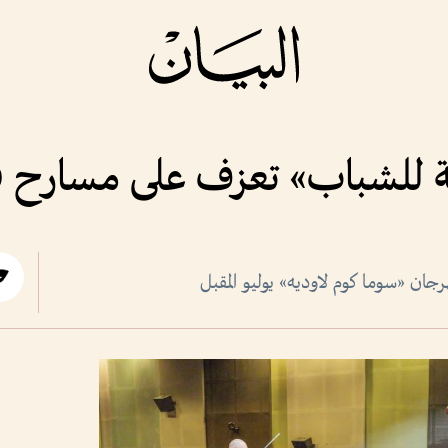
ية للشباب» تعزف على مسارح ف
جان «سوما كوم لاوديه» يوليو المقبل