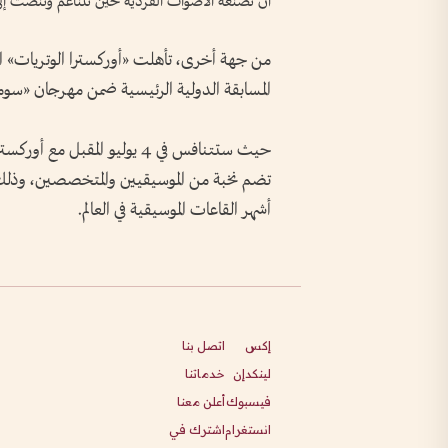
أن تصنعه الأصوات الفردية حين تتناغم وتُنصت إ
من جهة أخرى، تأهلت «أوركسترا الوتريات» الت
المسابقة الدولية الرئيسية ضمن مهرجان «سوما
حيث ستتنافس في 4 يوليو المقب
تضم نخبة من الموسيقيين والمتخصصين، وذلك 
أشهر القاعات الموسيقية في العالم.
إكس
اتصل بنا
لينكدإن
خدماتنا
فيسبوك
أعلن معنا
انستغرام
اشترك في