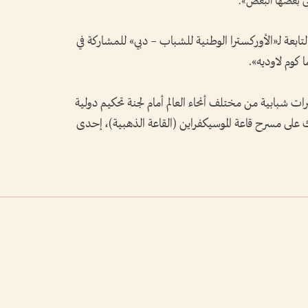
لى بعضها البعض».
ابعة لـ«الأوركسترا الوطنية للشباب – دبي» للمشاركة في
 كوم لاوديه».
ل مع أوركسترات شبابية من مختلف أنحاء العالم أمام لجنة تحكيم دولية
على مسرح قاعة الموسيكفراين (القاعة الذهبية)، إحدى