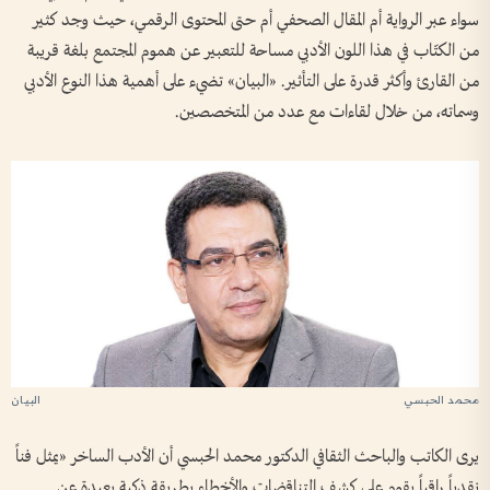
سواء عبر الرواية أم المقال الصحفي أم حتى المحتوى الرقمي، حيث وجد كثير
من الكتّاب في هذا اللون الأدبي مساحة للتعبير عن هموم المجتمع بلغة قريبة
من القارئ وأكثر قدرة على التأثير. «البيان» تضيء على أهمية هذا النوع الأدبي
وسماته، من خلال لقاءات مع عدد من المتخصصين.
محمد الحبسي
يرى الكاتب والباحث الثقافي الدكتور محمد الحبسي أن الأدب الساخر «يمثل فناً
نقدياً راقياً يقوم على كشف التناقضات والأخطاء بطريقة ذكية بعيدة عن