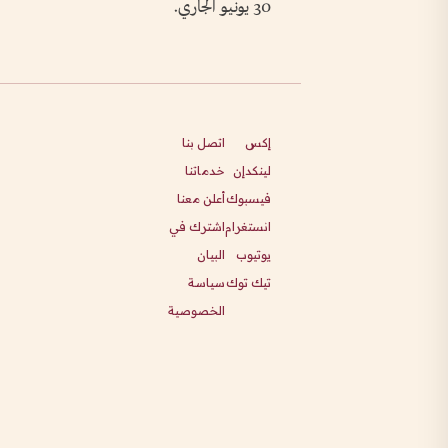
30 يونيو الجاري.
إكس
اتصل بنا
لينكدإن
خدماتنا
فيسبوك
أعلن معنا
انستغرام
اشترك في
يوتيوب
البيان
تيك توك
سياسة
الخصوصية