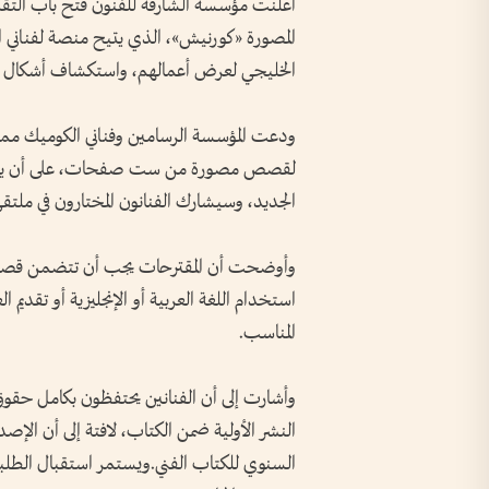
أعلنت مؤسسة الشارقة للفنون فتح باب التقد
المصورة «كورنيش»، الذي يتيح منصة لفناني 
الخليجي لعرض أعمالهم، واستكشاف أشكال مت
لقصص مصورة من ست صفحات، على أن يتم ا
الجديد، وسيشارك الفنانون المختارون في ملتقى ي
وأوضحت أن المقترحات يجب أن تتضمن قص
استخدام اللغة العربية أو الإنجليزية أو تقديم
المناسب.
وأشارت إلى أن الفنانين يحتفظون بكامل حقوق
السنوي للكتاب الفني.ويستمر استقبال الطلبات