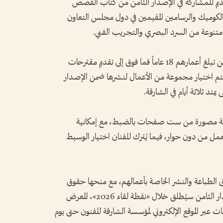
يم للمشاركة في الإصدار الثامن من كتاب القصص
الكوميك والرسامين المقيمين في دول مجلس التعاون
نوعة من السرد البصري والتجريب الفني.
ودعت المؤسسة الرسامين وفناني الكوميك ممن تبلغ أعمارهم 18 عاماً فما فوق إلى تقديم مقترحات
ختيار مجموعة من الأعمال لنشرها ضمن الإصدار
متد ثلاثة أيام في الشارقة.
ة مصورة من ست صفحات بالضبط، مع إمكانية
 العمل من دون حوار، فيما يُترك للفنان اختيار الوسيط
 الطباعة والنشر الخاصة بأعمالهم، مع منحها حقوق
النشر الأولية ضمن الكتاب، لافتة إلى أن الإصدار الثامن سيُطلق خلال «نقطة لقاء 2026»، المعرض
 عبر الموقع الإلكتروني لمؤسسة الشارقة للفنون حتى يوم