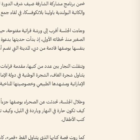
ضمن برنامج مشاركة الشارقة ضيف شرف الدورة الخامس
والكاتبة البولندية باولينا بلاتكوفسكا، في لقاء جمع ا
وجاءت الجلسة أقرب إلى ورشة قرائية مفتوحة، حيث 
الصغير منذ لحظاته الأولى، إذ بدأت حديثها بدعوة ا
بنفسها بوصفها قادمة من دبي، المدينة التي تضم أعلى
وتنقلت النجار بين عدد من كتبها، مقدمة قراءات 
يتناول شجرة الغاف، الشجرة الوطنية في دولة الإما
الإماراتية ومشهدها الطبيعي وخصوصيتها المناخية.
وخلال الجلسة، تحدثت عن الصحراء بوصفها جزءاً من
كيف تكون حارة في النهار وباردة في الليل، وكيف تت
كتب الأطفال.
كما روت قصة كتابها الذي يتناول القط «قمر»، ك