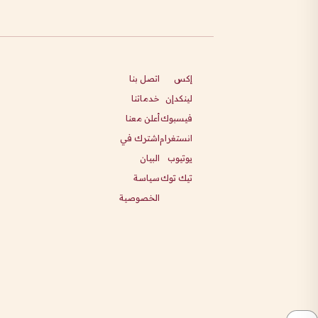
إكس
اتصل بنا
لينكدإن
خدماتنا
فيسبوك
أعلن معنا
انستغرام
اشترك في
يوتيوب
البيان
تيك توك
سياسة
الخصوصية