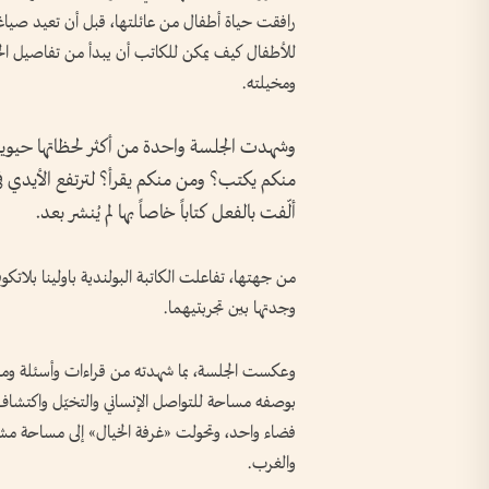
رافقت حياة أطفال من عائلتها، قبل أن تعيد صياغة 
للأطفال كيف يمكن للكاتب أن يبدأ من تفاصيل الحياة 
ومخيلته.
وشهدت الجلسة واحدة من أكثر لحظاتها حيوية
منكم يكتب؟ ومن منكم يقرأ؟ لترتفع الأيدي ف
ألّفت بالفعل كتاباً خاصاً بها لم يُنشر بعد.
من جهتها، تفاعلت الكاتبة البولندية باولينا بلاتك
وجدتها بين تجربتيهما.
وعكست الجلسة، بما شهدته من قراءات وأسئلة ومشا
بوصفه مساحة للتواصل الإنساني والتخيّل واكتشاف ال
فضاء واحد، وتحولت «غرفة الخيال» إلى مساحة مش
والغرب.