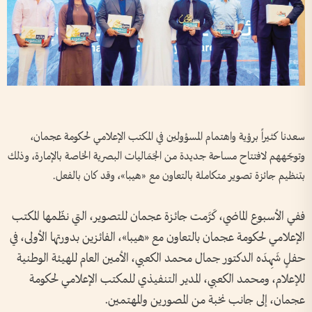
سعدنا كثيراً برؤية واهتمام المسؤولين في المكتب الإعلامي لحكومة عجمان،
وتوجّههم لافتتاح مساحة جديدة من الجَمَاليات البصرية الخاصة بالإمارة، وذلك
بتنظيم جائزة تصوير متكاملة بالتعاون مع «هيبا»، وقد كان بالفعل.
ففي الأسبوع الماضي، كَرَّمت جائزة عجمان للتصوير، التي نظّمها المكتب
الإعلامي لحكومة عجمان بالتعاون مع «هيبا»، الفائزين بدورتها الأولى، في
حفلٍ شَهِدَه الدكتور جمال محمد الكعبي، الأمين العام للهيئة الوطنية
للإعلام، ومحمد الكعبي، المدير التنفيذي للمكتب الإعلامي لحكومة
عجمان، إلى جانب نخبة من المصورين والمهتمين.