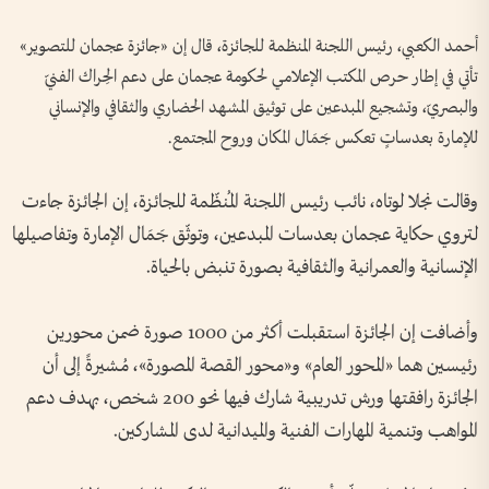
أحمد الكعبي، رئيس اللجنة المنظمة للجائزة، قال إن «جائزة عجمان للتصوير»
تأتي في إطار حرص المكتب الإعلامي لحكومة عجمان على دعم الحِراك الفنيّ
والبصريّ، وتشجيع المبدعين على توثيق المشهد الحضاري والثقافي والإنساني
للإمارة بعدساتٍ تعكس جَمَال المكان وروح المجتمع.
وقالت نجلا لوتاه، نائب رئيس اللجنة المُنظّمة للجائزة، إن الجائزة جاءت
لتروي حكاية عجمان بعدسات المبدعين، وتوثّق جَمَال الإمارة وتفاصيلها
الإنسانية والعمرانية والثقافية بصورة تنبض بالحياة.
وأضافت إن الجائزة استقبلت أكثر من 1000 صورة ضمن محورين
رئيسين هما «المحور العام» و«محور القصة المصورة»، مُشيرةً إلى أن
الجائزة رافقتها ورش تدريبية شارك فيها نحو 200 شخص، بهدف دعم
المواهب وتنمية المهارات الفنية والميدانية لدى المشاركين.