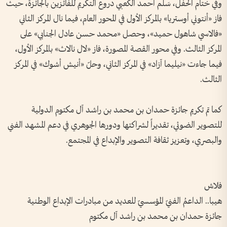
وفي ختام الحفل، سَلّم أحمد الكعبي دروع التكريم للفائزين بالجائزة، حيث
فاز «أنتوني أوستريا» بالمركز الأول في المحور العام، فيما نال المركز الثاني
«فالاسي شاهول حميد»، وحصل «محمد حسن عادل الجنابي» على
المركز الثالث. وفي محور القصة المصورة، فاز «لال نالاث» بالمركز الأول،
فيما جاءت «نيليما آزاد» في المركز الثاني، وحلّ «أنيش أشوك» في المركز
الثالث.
كما تم تكريم جائزة حمدان بن محمد بن راشد آل مكتوم الدولية
للتصوير الضوئي، تقديراً لشراكتها ودورها الجوهري في دعم المشهد الفني
والبصري، وتعزيز ثقافة التصوير والإبداع في المجتمع.
فلاش
هيبا.. الداعمُ الفنيّ المؤسسيّ للعديد من مبادرات الإبداع الوطنية
جائزة حمدان بن محمد بن راشد آل مكتوم