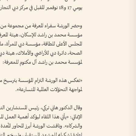
يومي 17 و18 نوفمبر المقبل في مركز دبي التجاري العالمي.
وحضر الورشة سفراء المعرفة من مجموعة من ال
مؤسسة محمد بن راشد للإسكان، هيئة المعرفة وا
المجلس الأعلى للطاقة، مؤسسة دبي للمرأة، مالي
الصحة، دائرة دبي للأراضي والأملاك، هيئة دبي
لمؤسسة محمد بن راشد آل مكتوم للمعرفة:
«تعكس هذه الورشة التزام المؤسسة بترسيخ من
لمواجهة التحوُلات العالمية المتسارعة».
وقال الدكتور هاني تركي، رئيس المستشارين التق
الإنمائي: «يأتي هذا اللقاء ليؤكد أهمية العمل ا
إعادة تشكيله للمشهد المستقبلي وتسخير التق