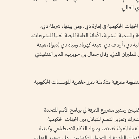
جهات الحكومية في إمارة دبي، ومن بينها: شرطة دبي،
لتنمية البشرية، الأمانة العامة للجنة العليا للتشريعات،
ة دبي، أوقاف دبي، هيئة كهرباء ومياه دبي (ديوا)، هيئة
 للطيران المدني. وقال جمال بن حويرب، المدير التنفيذي
ظومة معرفية متكاملة تعزز جاهزية المؤسسات الحكومية
نيين ومدير مشروع المعرفة في برنامج الأمم المتحدة
لمشترك وتعزيز التعلم المتبادل بين الجهات الحكومية
والشركاء». وناقشت الورشة أبرز المحاور المُعدة لقمة المعرفة 2026، ومنها: الذكاء الاصطناعي وكيفية
نيات الناشئة في التحول التكنولوجي على صعيد التعليم