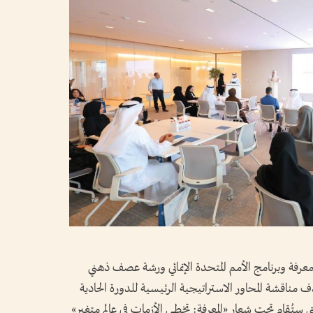
ة وبرنامج الأمم المتحدة الإنمائي ورشة عصف ذهني
دف مناقشة المحاور الاستراتيجية الرئيسية للدورة الحادية
قمة المعرفة (قمة المعرفة 2026)، التي ستُقام تحت شعار «المعرفة: تخطي الأزمات في عالم متغير»