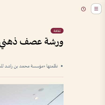
ثقافة
ورشة عصف ذهني لس
نظّمتها «مؤسسة محمد بن راشد للمعر