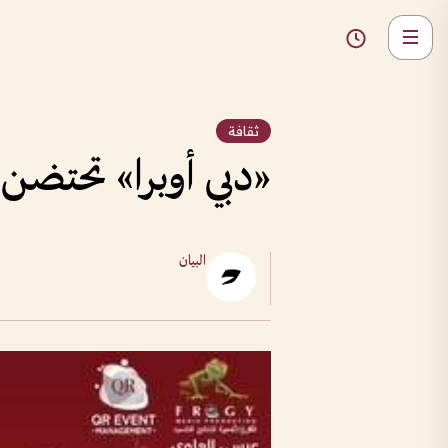
ثقافة
«دبي أوبرا» تحتضن 
البيان