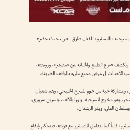
لمسرحية «المايسترو» للفنان طارق العلي، حيث حضرها
، وتكشف صراع الطمع والخيانة بين «مطشر»، وزوجته،
 تقلب الأحداث في عرض ممتع مليء بالمواقف الطريفة.
ي، وبمشاركة نخبة من نجوم المسرح الخليجي، وهم شعبان
ر، وهو مخرج المسرحية، ونورا بالألف، ونسرين سروري،
وسلطان العلي، وبدر الرشدان.
رو» تماماً كما يتعامل المايسترو مع فرقته، فيتحكم بإيقاع