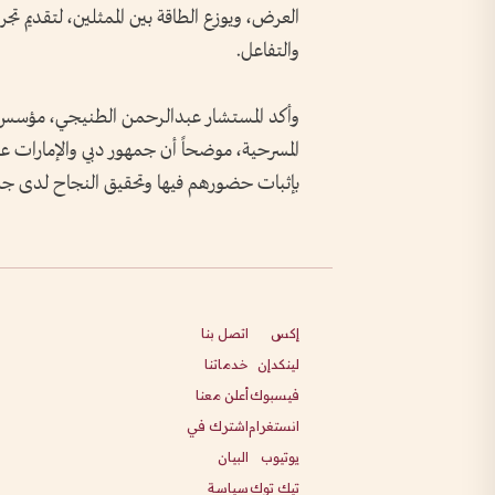
العرض، ويوزع الطاقة بين الممثلين، لتقديم ت
والتفاعل.
وأكد المستشار عبدالرحمن الطنيجي، مؤسس ش
المسرحية، موضحاً أن جمهور دبي والإمارات عل
بإثبات حضورهم فيها وتحقيق النجاح لدى جم
إكس
اتصل بنا
لينكدإن
خدماتنا
فيسبوك
أعلن معنا
انستغرام
اشترك في
يوتيوب
البيان
تيك توك
سياسة