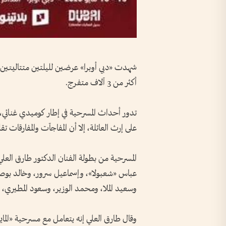
شهدت «دبي أوبرا» عرضين لليلتين متتاليتين 
أكثر من 3 آلاف متفرج.
تدور أحداث المسرحية في إطار كوميدي غنائي
على إرث العائلة، إلا أن المفاجآت والمفارقات
المسرحية من بطولة الفنان الدكتور طارق العل
عباس «شعبولا»، وإسماعيل سرور، وخالد بوصخ
وسعيد الملا، ومحمد الوزير، وسعود المطيري، 
وقال طارق العلي إنه يتعامل مع مسرحية «المايست