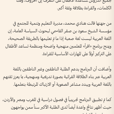
جميع الدروس لمساعدة الأطفال على التعرف إلى الحروف، وفك
الكلمات، والقراءة بطلاقة وثقة أكبر.
من جهتها قالت هنادي محمد، مديرة التعليم وتنمية المجتمع في
مؤسسة الشيخ سعود بن صقر القاسمي لبحوث السياسة العامة، إن
اللغة العربية ليست لغة صعبة إذا ما تم تعليمها بالطريقة الصحيحة،
ويمنح برنامج «اقرأ» المعلمين منهجية واضحة ومنظمة تساعد الأطفال
على التركيز أولاً على المهارات الأساسية للقراءة.
وأضافت أن البرنامج يدعم الطلبة الناطقين وغير الناطقين باللغة
العربية عبر بناء الطلاقة القرائية بصورة تدريجية ومنهجية، بما يعزز ثقتهم
باللغة العربية ويبدد مشاعر الصعوبة أو الارتباك المرتبطة بتعلمها.
كما تم تطبيق البرنامج تجريبياً في فصول دراسية في المغرب ومصر والأردن،
حيث أظهر نتائج واعدة أيضاً لدى الطلبة الأكبر سناً ممن يواجهون