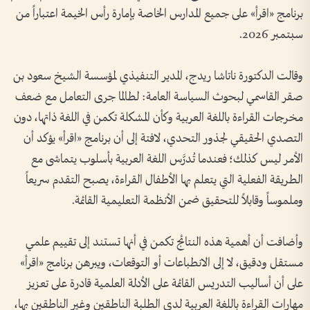
برنامج «اقرأ» على جميع المدارس الخاصة بإمارة رأس الخيمة اعتباراً من
سبتمبر 2026.
وقالت الدكتورة ناتاشا ريدج، المدير التنفيذي لمؤسسة الشيخ سعود بن
صقر القاسمي لبحوث السياسة العامة: لطالما جرى التعامل مع ضعف
مخرجات القراءة باللغة العربية وكأن المشكلة تكمن في اللغة ذاتها، دون
التصدي الحقيقي لجذور التحدي، لافتة إلى أن برنامج «اقرأ» يؤكد أن
الأمر ليس كذلك؛ فعندما تُدرَّس اللغة العربية بأسلوب يتماشى مع
الطريقة الفعلية التي يتعلم بها الأطفال القراءة، يصبح التقدم سريعاً
وملموساً وقابلاً للتحقيق ضمن الأنظمة التعليمية القائمة.
وأضافت أن أهمية هذه النتائج تكمن في أنها تستند إلى تقييم علمي
مستقل ودقيق، لا إلى الانطباعات أو التوقعات، ويبرهن برنامج «اقرأ»
على أن أساليب التدريس القائمة على الأدلة العلمية قادرة على تعزيز
مهارات القراءة باللغة العربية لدى الطلبة الناطقين وغير الناطقين بها،