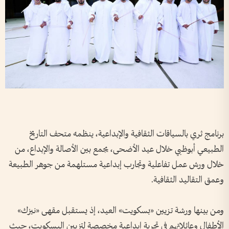
برنامج ثري بالسياقات الثقافية والإبداعية، ينظمه متحف التاريخ
الطبيعي أبوظبي خلال عيد الأضحى، يجمع بين الأصالة والإبداع، من
خلال ورش عمل تفاعلية وتجارب إبداعية مستلهمة من جوهر الطبيعة
وعمق التقاليد الثقافية.
ومن بينها ورشة تزيين «بسكويت» العيد، إذ يستقبل مقهى «نيزك»
الأطفال وعائلاتهم في تجربة إبداعية مخصصة لتزيين البسكويت، حيث