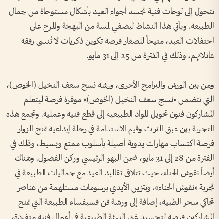
تتحول إلى لوحات فنية تجسد أجواء العيد بأشكال مستوحاة من جمال
الطبيعة. ويأتي هذا النشاط ليضفي لمسة من البهجة والمرح على
احتفالات العيد، متيحاً للصغار فرصة تكوين ذكريات لا تُنسى رفقة
عائلاتهم، وذلك في الفترة من 25 إلى 31 مايو.
ومن بين الورش والبرامج الأخرى، ورشة نسج سعف النخيل (الخوص)،
التي تتضمن «نسج سعف النخيل (الخوص)» موفرة فرصة ليتعلم
المشاركون فنون تحويل المواد الطبيعية إلى قطع فنية وعملية. وتجمع هذه
التجربة بين عبق التراث وقيم الاستدامة في رحلة إبداعية تمنح الزوار
فرصة اكتساب مهارات يدوية أصيلة بأسلوب ممتع وبسيط، وذلك في
الفترة من 28 إلى 31 مايو، ضمن البهو الرئيسي وركن الفضول. وهناك
أيضاً نقوش الحناء، حيث تتلاقى تقاليد العيد مع جماليات الطبيعة في
تجربة «نقوش الحناء»، وتتزين الأيدي برسومات مستلهمة من عناصر
تحاكي سحر الطبية، إضافة إلى ورشة فن فسيفساء الطبيعة التي تمنح
المشاركين فرصة لتجسيد غنى البيئة الطبيعية في أعمال فنية متفردة،