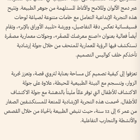
عبر دمج الألوان والملامح والأنماط المستلهمة من جوهر الطبيعة. وتتيح
هذه التجربة الإبداعية التعامل مع خامات متنوعة لصياغة لوحات
فسيفسائية تعكس دقة التفاصيل، وورشة «تلبيد الأوراق بالإبر»، وتقام
أيضاً فعالية بعنوان «اصنع معرضك المصغّر»، وجولات معمارية مصغّرة
تستكشف فيها الرؤية المعمارية للمتحف من خلال جولة إرشادية
تأخذكم خلف كواليس التصميم.
تعرّفوا إلى كيفية تصميم كل مساحة بعناية لتروي قصة، وتعزز تجربة
الزوار، وتنسجم مع البيئة الطبيعية المحيطة، علاوة على جولة
الاكتشاف للأطفال التي توفر عالماً مليئاً بالدهشة مع جولة الاكتشاف
للأطفال. صُممت هذه التجربة الإرشادية الممتعة للمستكشفين الصغار
من عمر 6 إلى 12 سنة، حيث تنبض الطبيعة بالحياة من خلال القصص
والأنشطة والتجارب التفاعلية.