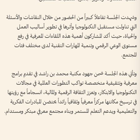
وشهدت الجلسة تفاعلاً كبيراً من الحضور من خلال النقاشات والأسئلة
التي تناولت مستقبل التكنولوجيا وأثرها في تطوير أساليب العمل
والحياة، حيث أكد المشاركون أهمية هذه اللقاءات المعرفية في رفع
مستوى الوعي الرقمي وتنمية المهارات التقنية لدى مختلف فئات
المجتمع.
وتأتي هذه الجلسة ضمن جهود مكتبة محمد بن راشد في تقديم برامج
معرفية وتثقيفية متخصصة تواكب التطورات العالمية في مجالات
التكنولوجيا والابتكار، وتعزز الثقافة الرقمية والمالية، انسجاماً مع رؤيتها
في ترسيخ مكانتها مركزاً معرفياً وثقافياً رائداً يحتضن المبادرات الفكرية
والتعليمية ويدعم التعلم المستمر وبناء مجتمع معرفي مبتكر ومستدام.