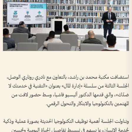
استضافت مكتبة محمد بن راشد، بالتعاون مع نادري روتاري الوصل،
الجلسة الثالثة من سلسلة «إدارة المال» بعنوان «التقنية في خدمتك لا
ضدّك»، والتي قدمها الدكتور أليسيو فاشيا، وسط حضور لافت من
المهتمين بالتكنولوجيا والابتكار والتحول الرقمي.
وتناولت الجلسة أهمية توظيف التكنولوجيا الحديثة بصورة عملية وذكية
لخدمة الإنسان، بما يسهم في تبسيط تفاصيل الحياة اليومية وتحسين