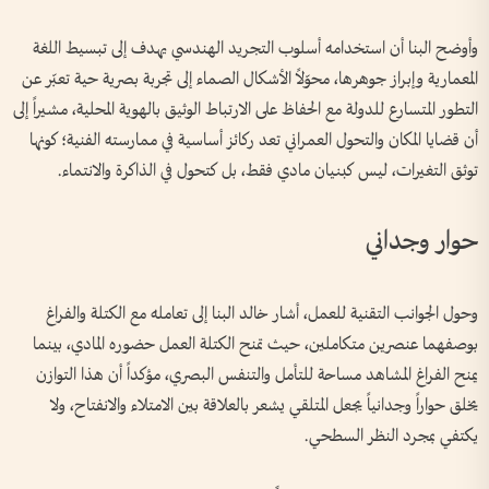
وأوضح البنا أن استخدامه أسلوب التجريد الهندسي يهدف إلى تبسيط اللغة
المعمارية وإبراز جوهرها، محوّلاً الأشكال الصماء إلى تجربة بصرية حية تعبّر عن
التطور المتسارع للدولة مع الحفاظ على الارتباط الوثيق بالهوية المحلية، مشيراً إلى
أن قضايا المكان والتحول العمراني تعد ركائز أساسية في ممارسته الفنية؛ كونها
توثق التغيرات، ليس كبنيان مادي فقط، بل كتحول في الذاكرة والانتماء.
حوار وجداني
وحول الجوانب التقنية للعمل، أشار خالد البنا إلى تعامله مع الكتلة والفراغ
بوصفهما عنصرين متكاملين، حيث تمنح الكتلة العمل حضوره المادي، بينما
يمنح الفراغ المشاهد مساحة للتأمل والتنفس البصري، مؤكداً أن هذا التوازن
يخلق حواراً وجدانياً يجعل المتلقي يشعر بالعلاقة بين الامتلاء والانفتاح، ولا
يكتفي بمجرد النظر السطحي.