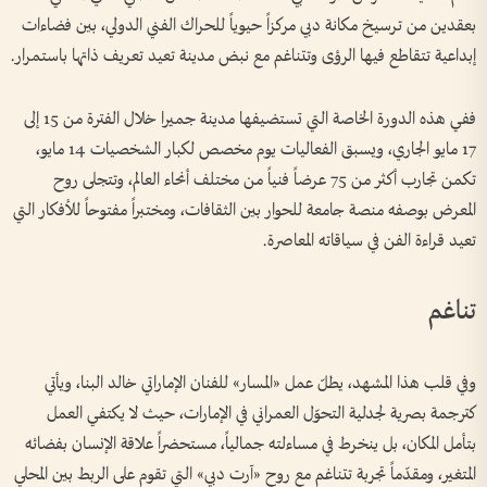
بعقدين من ترسيخ مكانة دبي مركزاً حيوياً للحراك الفني الدولي، بين فضاءات
إبداعية تتقاطع فيها الرؤى وتتناغم مع نبض مدينة تعيد تعريف ذاتها باستمرار.
ففي هذه الدورة الخاصة التي تستضيفها مدينة جميرا خلال الفترة من 15 إلى
17 مايو الجاري، ويسبق الفعاليات يوم مخصص لكبار الشخصيات 14 مايو،
تكمن تجارب أكثر من 75 عرضاً فنياً من مختلف أنحاء العالم، وتتجلى روح
المعرض بوصفه منصة جامعة للحوار بين الثقافات، ومختبراً مفتوحاً للأفكار التي
تعيد قراءة الفن في سياقاته المعاصرة.
تناغم
وفي قلب هذا المشهد، يطلّ عمل «المسار» للفنان الإماراتي خالد البنا، ويأتي
كترجمة بصرية لجدلية التحوّل العمراني في الإمارات، حيث لا يكتفي العمل
بتأمل المكان، بل ينخرط في مساءلته جمالياً، مستحضراً علاقة الإنسان بفضائه
المتغير، ومقدّماً تجربة تتناغم مع روح «آرت دبي» التي تقوم على الربط بين المحلي