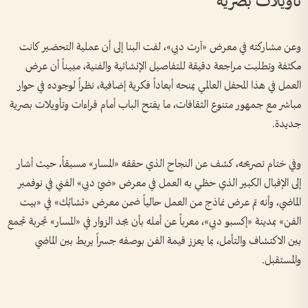
تأويلات بصرية
وعن مشاركته في معرض «آرت دبي»، لفت البنا إلى أن عملية التحضير كانت
مكثفة وتطلبت مراجعة دقيقة للتفاصيل الإنشائية والفنية، مبيناً أن عرض
العمل في هذا المحفل العالمي يمنحه أبعاداً فكرية إضافية، نظراً لوجوده في حوار
مباشر مع جمهور متنوع الثقافات، ما يفتح الباب أمام قراءات وتأويلات بصرية
جديدة.
وفي ختام تصريحه، كشف عن النجاح الذي حققه «المسار» مسبقاً، حيث أشار
إلى الإقبال الكبير الذي حظي به العمل في معرض «ضيّ دبي» الفني في نوفمبر
الماضي، وأنه تم عرض نماذج من العمل حالياً ضمن معرض «تشابُك» في «بيت
الفن» بمدينة «إكسبو دبي»، معرباً عن أمله بأن يجد الزوار في «المسار» تجربة تجمع
بين الاكتشاف والتأمل، بما يعزز قيمة الفن بوصفه جسراً يربط بين الماضي
والمستقبل.