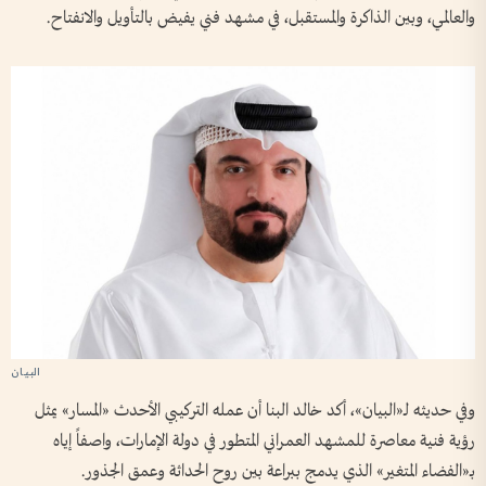
والعالمي، وبين الذاكرة والمستقبل، في مشهد فني يفيض بالتأويل والانفتاح.
وفي حديثه لـ«البيان»، أكد خالد البنا أن عمله التركيبي الأحدث «المسار» يمثل
رؤية فنية معاصرة للمشهد العمراني المتطور في دولة الإمارات، واصفاً إياه
بـ«الفضاء المتغير» الذي يدمج ببراعة بين روح الحداثة وعمق الجذور.