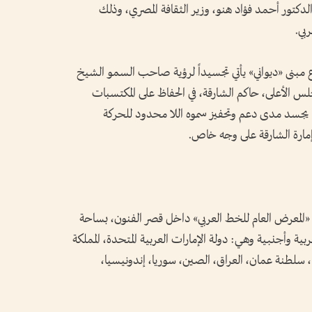
لدكتور أحمد فؤاد هنو، وزير الثقافة المصري، وذلك
بي.
ع مبنى «ديواني» يأتي تجسيداً لرؤية صاحب السمو الشيخ
 الأعلى، حاكم الشارقة، في الحفاظ على المكتسبات
كما يجسد مدى دعم وتحفيز سموه اللا محدود للحركة
 إمارة الشارقة على وجه خاص.
 «المعرض العام للخط العربي» داخل قصر الفنون، بساحة
اركة 160 فناناً وفنانة من 16 دولة عربية وأجنبية وهي: دولة الإمارات العربية المتحدة، المملكة
ندا، سلطنة عمان، العراق، الصين، سوريا، إندونيسيا،