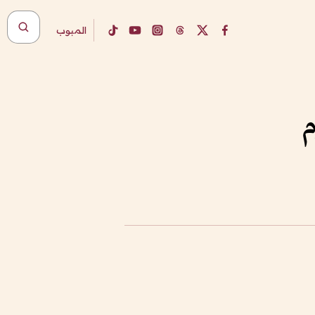
المبوب
م