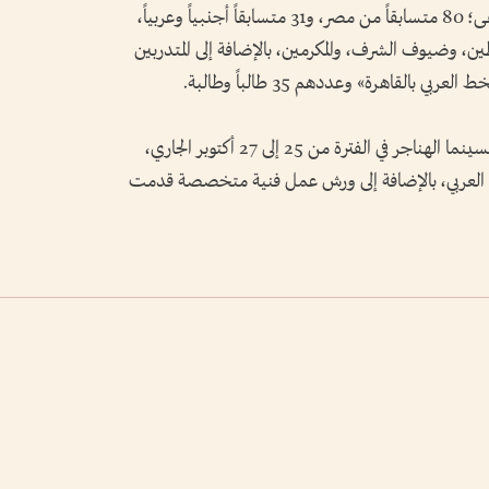
وبلغ عدد المشاركين في المسابقة الرسمية للملتقى؛ 80 متسابقاً من مصر، و31 متسابقاً أجنبياً وعربياً،
ن، وضيوف الشرف، والمكرمين، بالإضافة إلى المتدربين
لقاهرة» وعددهم 35 طالباً وطالبة.
وتضمن الملتقى «ندوة علمية دولية» أقيمت بسينما الهناجر في الفترة من 25 إلى 27 أكتوبر الجاري،
لخط العربي، بالإضافة إلى ورش عمل فنية متخصصة قدمت