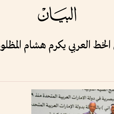
الخط العربي يكرم هشام المظلو