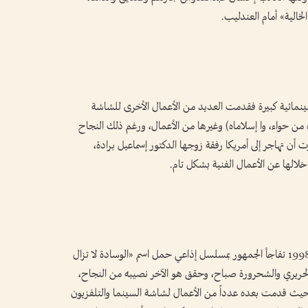
لخالية» أمام العندليب.
ينمائية كبيرة فقدمت العديد من الأعمال الأخرى للشاشة
من حواء، وا إسلاماه) وغيرها من الأعمال، ورغم ذلك النجاح
ن تهاجر إلى أمريكا رفقة زوجها الدكتور إسماعيل برادة،
ولأنها دائماً اعتادت على مفاجأة جمهورها، في عام 1998 تفاجأ الجمهور بمسلسل إذاعي حمل اسم «الوسادة لا تزال
الحريري والشحرورة صباح، وحقق هو الآخر نصيبه من النجاح،
حيث قدمت بعده عدداً من الأعمال لشاشة السينما والتلفزيون