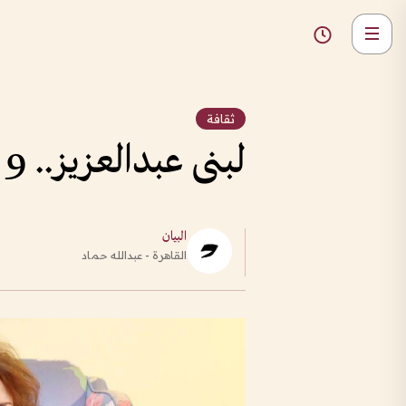
ثقافة
لبنى عبدالعزيز.. 9 عقود من المحطات الفنية المتميزة
البيان
القاهرة - عبدالله حماد