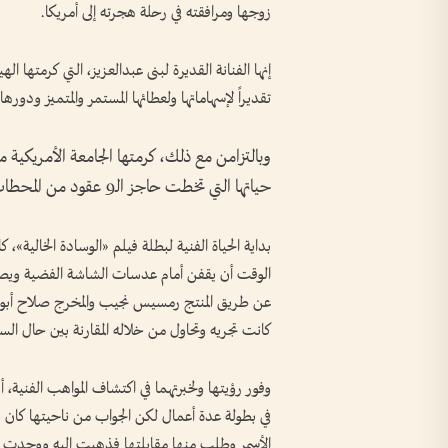
زوجها ومرافقته في رحلة هجرته إلى أمريكا.
إنها الفنانة القديرة لبنى عبدالعزيز، التي كرمتها ال
تقديراً لإسهاماتها ولعطائها المستمر والمتميز ودورها 
وبالتزامن مع ذلك، كرمتها الجامعة الأمريكية 
حياتها التي تخطت حاجز الـ9 عقود من المحطات الفنية والشخصية التي يتذكرها الكثيرون.
بداية الحياة الفنية لبطلة فيلم «الوسادة الخالية
الوقت أن يقفن أمام عدسات الشاشة الفضية ويصب
عن طريق المنتج رمسيس نجيب والمخرج صلاح أبو س
كانت تجريه وتحاول من خلاله المقارنة بين حال السين
وفور رؤيتها ولخبرتهما في اكتشاف المواهب الفنية، أ
في بطولة عدة أعمال لكن الجواب من ناحيتها كان 
الأسمر وطلب منها مقابلتها فذهبت إليه ووجدت 