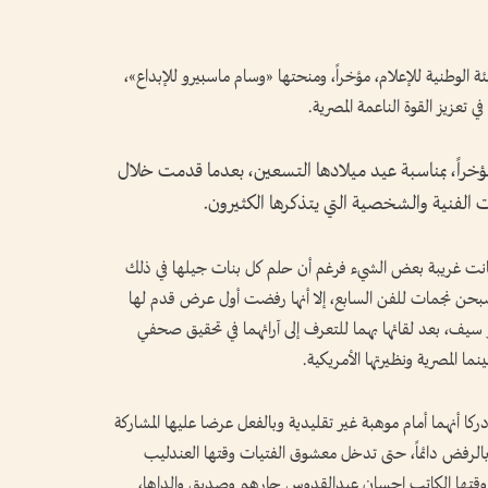
هيئة الوطنية للإعلام، مؤخراً، ومنحتها «وسام ماسبيرو للإبداع»،
في تعزيز القوة الناعمة المصرية.
مؤخراً، بمناسبة عيد ميلادها التسعين، بعدما قدمت خلال
»، كانت غريبة بعض الشيء فرغم أن حلم كل بنات جيلها في ذلك
حن نجمات للفن السابع، إلا أنها رفضت أول عرض قدم لها
يف، بعد لقائها بهما للتعرف إلى آرائهما في تحقيق صحفي
ما المصرية ونظيرتها الأمريكية.
دركا أنهما أمام موهبة غير تقليدية وبالفعل عرضا عليها المشاركة
بالرفض دائماً، حتى تدخل معشوق الفتيات وقتها العندليب
وقتها الكاتب إحسان عبدالقدوس جارهم وصديق والداها،