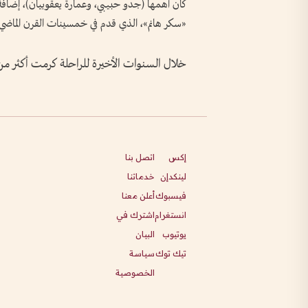
كان أهمها (جدو حبيبي، وعمارة يعقوبيان)، إضا
«سكر هانم»، الذي قدم في خمسينات القرن الماضي، 
خلال السنوات الأخيرة للراحلة كرمت أكثر م
إكس
اتصل بنا
لينكدإن
خدماتنا
فيسبوك
أعلن معنا
انستغرام
اشترك في
يوتيوب
البيان
تيك توك
سياسة
الخصوصية