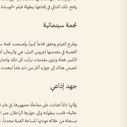
ونجح ذلك الثنائي في إقناعها ببطولة فيلم «الوسادة ا
نجمة سينمائية
وطرح الفيلم وحقق نجاحاً كبيراً، وأصبحت نجمة س
الفضية في مقدمتها (عروس النيل، هي والرجال، آه 
الكبير، فجأة ودون مقدمات تركت كل ذلك واختارت أ
لتعيش هناك إلى جواره أكثر من 40 عاماً ابتعدت خلالها عن الأعمال الفنية بشكل تام.
جهد إذاعي
خالية» قامت ببطولته وإلى جوارها الراحلان عمر 
مسجلة من خلاله عودتها للساحة الفنية مجدداً، 