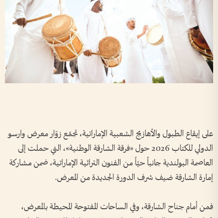
على إيقاع الطبول والأهازيج الشعبية الإماراتية، تجمّع زوّار معرض وارسو
الدولي للكتاب 2026 حول «فرقة الشارقة الوطنية»، التي حملت إلى
العاصمة البولندية جانباً حيّاً من الفنون التراثية الإماراتية، ضمن مشاركة
إمارة الشارقة ضيف شرف الدورة الجديدة من المعرض.
فمن أمام جناح الشارقة، وفي الساحات المفتوحة المحيطة بالمعرض،