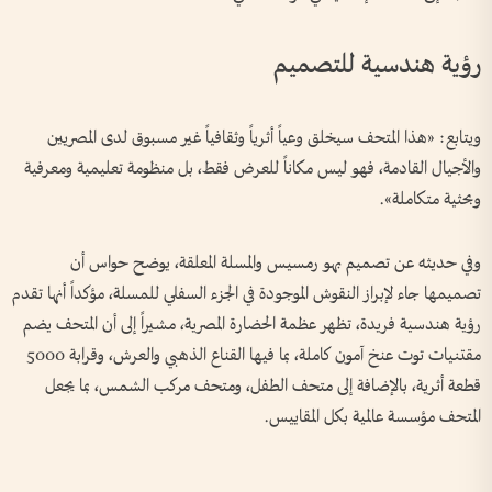
رؤية هندسية للتصميم
ويتابع: «هذا المتحف سيخلق وعياً أثرياً وثقافياً غير مسبوق لدى المصريين
والأجيال القادمة، فهو ليس مكاناً للعرض فقط، بل منظومة تعليمية ومعرفية
وبحثية متكاملة».
وفي حديثه عن تصميم بهو رمسيس والمسلة المعلقة، يوضح حواس أن
تصميمها جاء لإبراز النقوش الموجودة في الجزء السفلي للمسلة، مؤكداً أنها تقدم
رؤية هندسية فريدة، تظهر عظمة الحضارة المصرية، مشيراً إلى أن المتحف يضم
مقتنيات توت عنخ آمون كاملة، بما فيها القناع الذهبي والعرش، وقرابة 5000
قطعة أثرية، بالإضافة إلى متحف الطفل، ومتحف مركب الشمس، بما يجعل
المتحف مؤسسة عالمية بكل المقاييس.