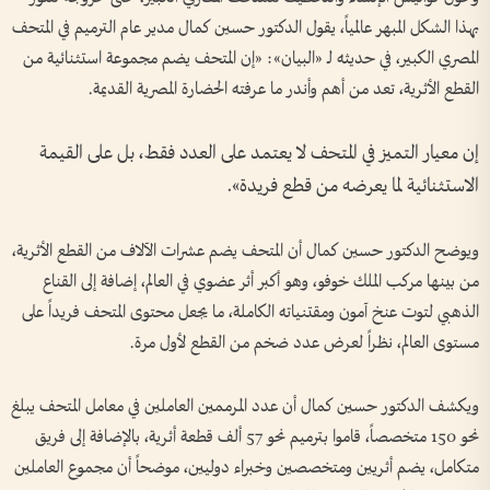
بهذا الشكل المبهر عالمياً، يقول الدكتور حسين كمال مدير عام الترميم في المتحف
المصري الكبير، في حديثه لـ «البيان»: «إن المتحف يضم مجموعة استثنائية من
القطع الأثرية، تعد من أهم وأندر ما عرفته الحضارة المصرية القديمة.
إن معيار التميز في المتحف لا يعتمد على العدد فقط، بل على القيمة
الاستثنائية لما يعرضه من قطع فريدة».
ويوضح الدكتور حسين كمال أن المتحف يضم عشرات الآلاف من القطع الأثرية،
من بينها مركب الملك خوفو، وهو أكبر أثر عضوي في العالم، إضافة إلى القناع
الذهبي لتوت عنخ آمون ومقتنياته الكاملة، ما يجعل محتوى المتحف فريداً على
مستوى العالم، نظراً لعرض عدد ضخم من القطع لأول مرة.
ويكشف الدكتور حسين كمال أن عدد المرممين العاملين في معامل المتحف يبلغ
نحو 150 متخصصاً، قاموا بترميم نحو 57 ألف قطعة أثرية، بالإضافة إلى فريق
متكامل، يضم أثريين ومتخصصين وخبراء دوليين، موضحاً أن مجموع العاملين