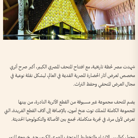
شهدت مصر لحظة تاريخية، مع افتتاح المتحف المصري الكبير، أكبر صرح أثري
مخصص لعرض آثار الحضارة المصرية القديمة في العالم، ليشكل نقلة نوعية في
مجال العرض المتحفي وحفظ التراث.
يضم المتحف مجموعة غير مسبوقة من القطع الأثرية النادرة، من بينها
المجموعة الكاملة للملك توت عنخ آمون، بالإضافة إلى آلاف القطع الفريدة، التي
تعرض لأول مرة، في تجربة متكاملة، تجمع بين الأصالة والتكنولوجيا الحديثة.
وحول كواليس الإنشاء والتخطيط للمتحف المصري الكبير، حتى خروجه للنور