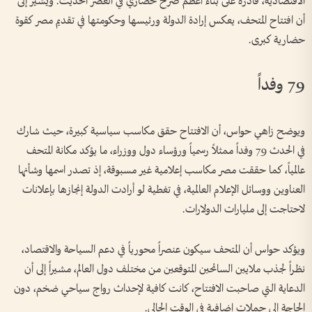
الاقتصادية، قادرة على بناء أعظم صرح حضاري في العصر الحديث. ويشير إلى
أن افتتاح المتحف، يعكس إرادة الدولة ورئيسها وحكومتها في تقديم مصر كقوة
حضارية كبرى.
79 وفداً
ويوضح زاهي حواس، أن الافتتاح حقق مكاسب سياسية كبيرة، حيث شارك
في الحدث 79 وفداً ممثلاً رسمياً ورؤساء دول ووزراء، ما يؤكد مكانة المتحف
عالمياً، كما حققت مصر مكاسب إعلامية غير مسبوقة، إذ تصدر اسمها وشأنها
العناوين ووسائل الإعلام العالمية، في تغطية لو أرادت الدولة إنجازها بإعلانات
لاحتاجت إلى مليارات الدولارات.
ويؤكد حواس أن المتحف سيكون عنصراً محورياً في دعم السياحة والاقتصاد،
نظراً لجذب ملايين السائحين المتوقعين من مختلف دول العالم، مشيراً إلى أن
الدعاية التي صاحبت الافتتاح، كانت كافية لإحداث رواج سياحي ضخم، دون
الحاجة إلى حملات إضافية في الوقت الحالي.