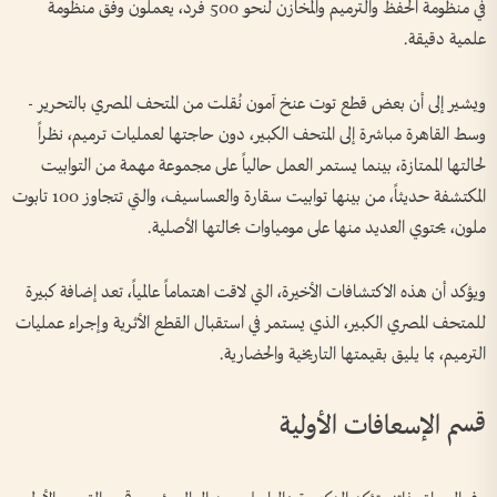
في منظومة الحفظ والترميم والمخازن لنحو 500 فرد، يعملون وفق منظومة
علمية دقيقة.
ويشير إلى أن بعض قطع توت عنخ آمون نُقلت من المتحف المصري بالتحرير -
وسط القاهرة مباشرة إلى المتحف الكبير، دون حاجتها لعمليات ترميم، نظراً
لحالتها الممتازة، بينما يستمر العمل حالياً على مجموعة مهمة من التوابيت
المكتشفة حديثاً، من بينها توابيت سقارة والعساسيف، والتي تتجاوز 100 تابوت
ملون، يحتوي العديد منها على مومياوات بحالتها الأصلية.
ويؤكد أن هذه الاكتشافات الأخيرة، التي لاقت اهتماماً عالمياً، تعد إضافة كبيرة
للمتحف المصري الكبير، الذي يستمر في استقبال القطع الأثرية وإجراء عمليات
الترميم، بما يليق بقيمتها التاريخية والحضارية.
قسم الإسعافات الأولية