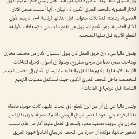
وفي السياق ذاته، تؤكد الدكتورة داليا علي عبد العال رئيس قسم الترميم الأولي
للآثار العضوية بالمتحف المصري الكبير، لـ «البيان»، أنها أسست معمل الآثار
العضوية، وشغلته لمدة ثلاث سنوات، قبل انتقالها لرئاسة قسم الترميم الأولي
للآثار العضوية، وهو القسم المسؤول عن تقديم ما يسمى «الإسعافات الأولية»
للقطع الأثرية قبل نقلها للمتحف.
وتقول داليا علي: «إن فريق العمل كان يتولى استقبال الآثار من مختلف مخازن
ومتاحف مصر، بدءاً من مرسى مطروح، وصولاً إلى أسوان، لإجراء المعالجات
الأولية اللازمة لها، وتجهيزها للنقل والتغليف، ثم إرسالها بأمان إلى معامل الترميم
المتخصصة داخل المتحف المصري الكبير، حيث تُستكمل عمليات الترميم
الشاملة قبل عرضها في القاعات».
وتشير داليا علي إلى أن من أبرز القطع التي عملت عليها، كانت مومياء مغطاة
بغطاء قرطناجي، تعود للعصر اليوناني الروماني، لأميرة مصرية، جرى نقلها من
مخازن بني سويف بصعيد مصر، واستغرق العمل عليها أكثر من عام، بسبب
تدهور حالتها، مؤكدة أن خبراء من المتحف البريطاني أشادوا بجهود الفريق