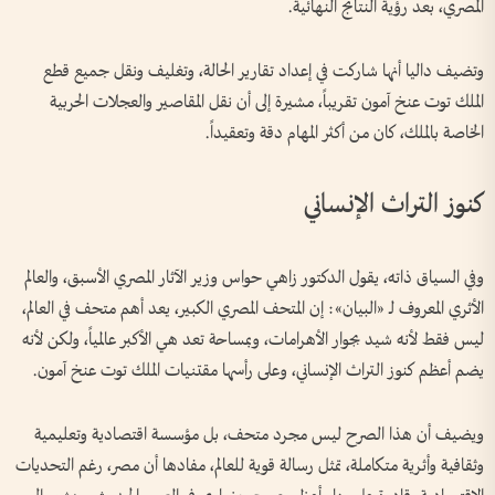
المصري، بعد رؤية النتائج النهائية.
وتضيف داليا أنها شاركت في إعداد تقارير الحالة، وتغليف ونقل جميع قطع
الملك توت عنخ آمون تقريباً، مشيرة إلى أن نقل المقاصير والعجلات الحربية
الخاصة بالملك، كان من أكثر المهام دقة وتعقيداً.
كنوز التراث الإنساني
وفي السياق ذاته، يقول الدكتور زاهي حواس وزير الآثار المصري الأسبق، والعالم
الأثري المعروف لـ «البيان»: إن المتحف المصري الكبير، يعد أهم متحف في العالم،
ليس فقط لأنه شيد بجوار الأهرامات، وبمساحة تعد هي الأكبر عالمياً، ولكن لأنه
يضم أعظم كنوز التراث الإنساني، وعلى رأسها مقتنيات الملك توت عنخ آمون.
ويضيف أن هذا الصرح ليس مجرد متحف، بل مؤسسة اقتصادية وتعليمية
وثقافية وأثرية متكاملة، تمثل رسالة قوية للعالم، مفادها أن مصر، رغم التحديات