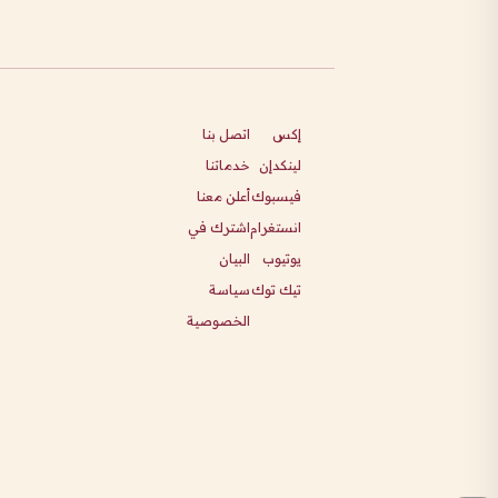
إكس
اتصل بنا
لينكدإن
خدماتنا
فيسبوك
أعلن معنا
انستغرام
اشترك في
يوتيوب
البيان
تيك توك
سياسة
الخصوصية