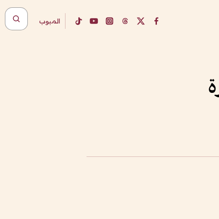
المبوب
ة